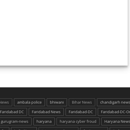
 News
ambala police
bhiwani
Bihar News
chandigarh new
Faridabad DC
Faridabad News
Faridabad-DC
Faridabad-DC-O
gurugram-news
haryana
haryana cyber froud
Haryana New