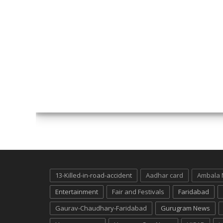
13-Killed-in-road-accident
Aadhar card
Ambala
Entertainment
Fair and Festivals
Faridabad
Gaurav-Chaudhary-Faridabad
Gurugram News