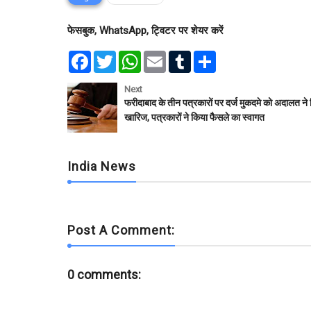
फेसबुक, WhatsApp, ट्विटर पर शेयर करें
F
T
W
E
T
S
a
w
h
m
u
h
c
i
a
a
m
a
e
t
t
i
b
r
Next
b
t
s
l
l
e
फरीदाबाद के तीन पत्रकारों पर दर्ज मुकदमे को अदालत ने
o
e
A
r
खारिज, पत्रकारों ने किया फैसले का स्वागत
o
r
p
k
p
India News
Post A Comment:
0 comments: