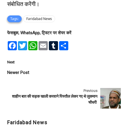
संबोधित करेंगी।
Tags:
Faridabad News
फेसबुक, WhatsApp, ट्विटर पर शेयर करें
F
T
W
E
T
S
a
w
h
m
u
h
c
i
a
a
m
a
e
t
t
i
b
r
b
t
s
l
l
e
Next
o
e
A
r
o
r
p
Newer Post
k
p
Previous
शाहीन बाग़ की सड़क खाली करवाने पिस्तौल लेकर गए थे लुकमान
चौधरी
Faridabad News