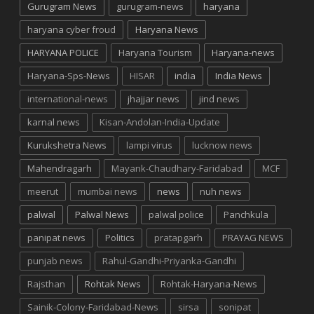
Gurugram News
gurugram-news
haryana
haryana cyber froud
Haryana News
HARYANA POLICE
Haryana Tourism
Haryana-news
Haryana-Sps-News
HISAR
india
India News
international-news
jhajjar news
jind news
karnal news
Kisan-Andolan-India-Update
Kurukshetra News
lampi virus
lucknow news
Mahendragarh
Mayank-Chaudhary-Faridabad
MCF
meerut
mumbai news
news
nuh news
palwal
Palwal News
palwal police
Panchkula
panipat news
Politics
pratapgarh
PRAYAG NEWS
punjab news
Rahul-Gandhi-Priyanka-Gandhi
Rajsthan
Rohtak News
Rohtak-Haryana-News
Sainik-Colony-Faridabad-News
sirsa
sonipat