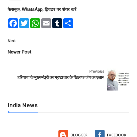
फेसबुक, WhatsApp, ट्विटर पर शेयर करें
F
T
W
E
T
S
a
w
h
m
u
h
c
i
a
a
m
a
e
t
t
i
b
r
b
t
s
l
l
e
Next
o
e
A
r
o
r
p
Newer Post
k
p
Previous
हरियाणा के मुख्यमंत्री का भ्रष्टाचार के खिलाफ जंग का एलान
India News
BLOGGER
FACEBOOK