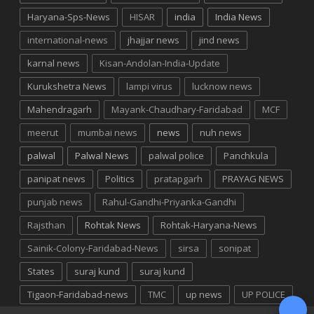
Haryana-Sps-News
HISAR
india
India News
international-news
jhajjar news
jind news
karnal news
Kisan-Andolan-India-Update
Kurukshetra News
lampi virus
lucknow news
Mahendragarh
Mayank-Chaudhary-Faridabad
MCF
meerut
mumbai news
news
nuh news
palwal
Palwal News
palwal police
Panchkula
panipat news
Politics
pratapgarh
PRAYAG NEWS
punjab news
Rahul-Gandhi-Priyanka-Gandhi
Rajsthan
Rohtak News
Rohtak-Haryana-News
Sainik-Colony-Faridabad-News
sirsa
sonipat
States
suraj kund
suraj kund
Tigaon-Faridabad-news
TMC
up news
UP POLICE