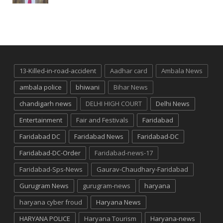
13-Killed-in-road-accident
Aadhar card
Ambala News
ambala police
bhiwani
Bihar News
chandigarh news
DELHI HIGH COURT
Delhi News
Entertainment
Fair and Festivals
Faridabad
Faridabad DC
Faridabad News
Faridabad-DC
Faridabad-DC-Order
Faridabad-news-17
Faridabad-Sps-News
Gaurav-Chaudhary-Faridabad
Gurugram News
gurugram-news
haryana
haryana cyber froud
Haryana News
HARYANA POLICE
Haryana Tourism
Haryana-news