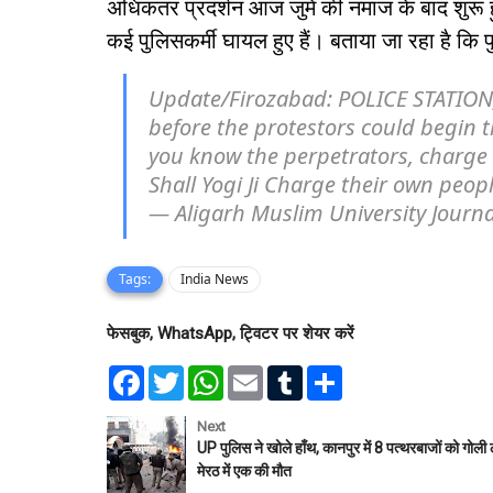
अधिकतर प्रदर्शन आज जुमे की नमाज के बाद शुरू 
कई पुलिसकर्मी घायल हुए हैं। बताया जा रहा है कि
Update/Firozabad: POLICE STATION, 
before the protestors could begin t
you know the perpetrators, charge 
Shall Yogi Ji Charge their own peop
— Aligarh Muslim University Journ
Tags:
India News
फेसबुक, WhatsApp, ट्विटर पर शेयर करें
F
T
W
E
T
S
a
w
h
m
u
h
c
i
a
a
m
a
e
t
t
i
b
r
Next
b
t
s
l
l
e
UP पुलिस ने खोले हाँथ, कानपुर में 8 पत्थरबाजों को गोली 
o
e
A
r
मेरठ में एक की मौत
o
r
p