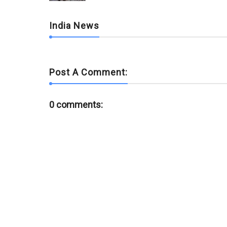
k
p
India News
Post A Comment:
0 comments: