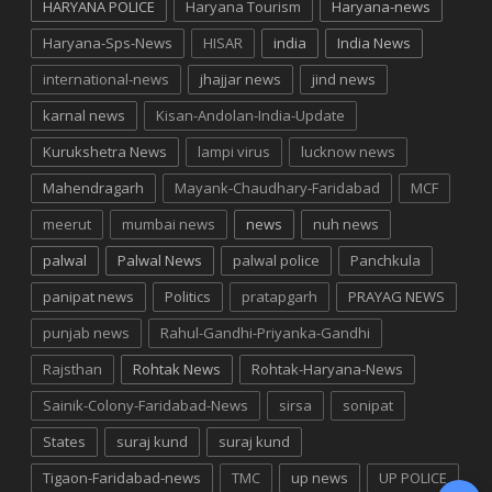
HARYANA POLICE
Haryana Tourism
Haryana-news
Haryana-Sps-News
HISAR
india
India News
international-news
jhajjar news
jind news
karnal news
Kisan-Andolan-India-Update
Kurukshetra News
lampi virus
lucknow news
Mahendragarh
Mayank-Chaudhary-Faridabad
MCF
meerut
mumbai news
news
nuh news
palwal
Palwal News
palwal police
Panchkula
panipat news
Politics
pratapgarh
PRAYAG NEWS
punjab news
Rahul-Gandhi-Priyanka-Gandhi
Rajsthan
Rohtak News
Rohtak-Haryana-News
Sainik-Colony-Faridabad-News
sirsa
sonipat
States
suraj kund
suraj kund
Tigaon-Faridabad-news
TMC
up news
UP POLICE