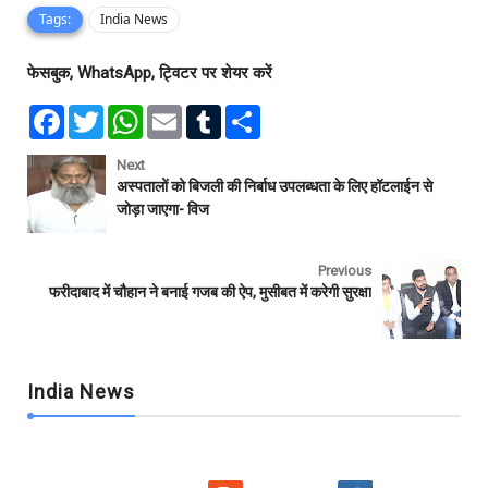
Tags:
India News
फेसबुक, WhatsApp, ट्विटर पर शेयर करें
F
T
W
E
T
S
a
w
h
m
u
h
c
i
a
a
m
a
e
t
t
i
b
r
Next
b
t
s
l
l
e
अस्पतालों को बिजली की निर्बाध उपलब्धता के लिए हॉटलाईन से
o
e
A
r
जोड़ा जाएगा- विज
o
r
p
k
p
Previous
फरीदाबाद में चौहान ने बनाई गजब की ऐप, मुसीबत में करेगी सुरक्षा
India News