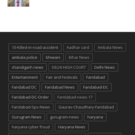
13-Killed-in-road-accident
Aadhar card
Ambala News
ambala police
bhiwani
Bihar News
chandigarh news
DELHI HIGH COURT
Delhi News
Entertainment
Fair and Festivals
Faridabad
Faridabad DC
Faridabad News
Faridabad-DC
Faridabad-DC-Order
Faridabad-news-17
Faridabad-Sps-News
Gaurav-Chaudhary-Faridabad
Gurugram News
gurugram-news
haryana
haryana cyber froud
Haryana News