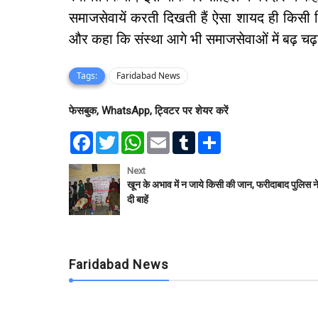
समाजसेवायें करती दिखती हैं ऐसा शायद ही किसी जिले
और कहा कि संस्था आगे भी समाजसेवाओं में बढ़ च
Tags:
Faridabad News
फेसबुक, WhatsApp, ट्विटर पर शेयर करें
F
T
W
E
T
S
a
w
h
m
u
h
c
i
a
a
m
a
e
t
t
i
b
r
Next
b
t
s
l
l
e
खून के अभाव में न जाये किसी की जान, फरीदाबाद पुलिस न
o
e
A
r
दी बाहें
o
r
p
k
p
Faridabad News