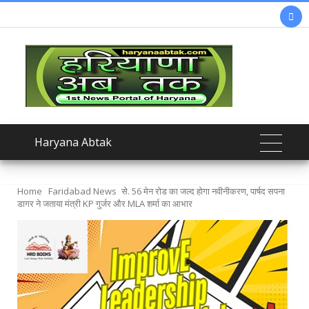

Haryana Abtak
Home
Faridabad News
से. 56 मेन रोड का जल्द होगा नवीनीकरण, पार्षद सपना
डागर ने जताया मंत्री KP गुर्जर और MLA शर्मा का आभार