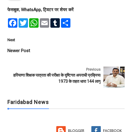
फेसबुक, WhatsApp, ट्विटर पर शेयर करें
F
T
W
E
T
S
a
w
h
m
u
h
c
i
a
a
m
a
e
t
t
i
b
r
b
t
s
l
l
e
Next
o
e
A
r
o
r
p
Newer Post
k
p
Previous
हरियाणा शिक्षक पात्रता की परीक्षा के दृष्टिगत अपराधी प्रक्रिया
1973 के तहत धारा 144 लागू
Faridabad News
BLOGGER
FACEBOOK