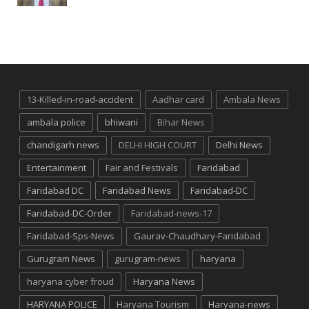
13-Killed-in-road-accident
Aadhar card
Ambala News
ambala police
bhiwani
Bihar News
chandigarh news
DELHI HIGH COURT
Delhi News
Entertainment
Fair and Festivals
Faridabad
Faridabad DC
Faridabad News
Faridabad-DC
Faridabad-DC-Order
Faridabad-news-17
Faridabad-Sps-News
Gaurav-Chaudhary-Faridabad
Gurugram News
gurugram-news
haryana
haryana cyber froud
Haryana News
HARYANA POLICE
Haryana Tourism
Haryana-news