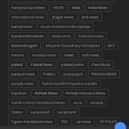
Haryana-Sps-News
HISAR
india
India News
international-news
jhajjar news
jind news
karnal news
Kisan-Andolan-India-Update
Kurukshetra News
lampi virus
lucknow news
Mahendragarh
Mayank-Chaudhary-Faridabad
MCF
meerut
mumbai news
news
nuh news
palwal
Palwal News
palwal police
Panchkula
panipat news
Politics
pratapgarh
PRAYAG NEWS
punjab news
Rahul-Gandhi-Priyanka-Gandhi
Rajsthan
Rohtak News
Rohtak-Haryana-News
Sainik-Colony-Faridabad-News
sirsa
sonipat
States
suraj kund
suraj kund
Tigaon-Faridabad-news
TMC
up news
UP POLICE