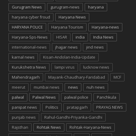
Gurugram News
gurugram-news
haryana
haryana cyber froud
Haryana News
HARYANA POLICE
Haryana Tourism
Haryana-news
Haryana-Sps-News
HISAR
india
India News
international-news
jhajjar news
jind news
karnal news
Kisan-Andolan-India-Update
Kurukshetra News
lampi virus
lucknow news
Mahendragarh
Mayank-Chaudhary-Faridabad
MCF
meerut
mumbai news
news
nuh news
palwal
Palwal News
palwal police
Panchkula
panipat news
Politics
pratapgarh
PRAYAG NEWS
punjab news
Rahul-Gandhi-Priyanka-Gandhi
Rajsthan
Rohtak News
Rohtak-Haryana-News