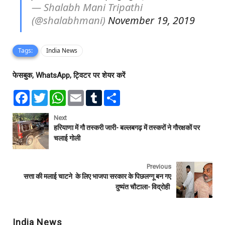
— Shalabh Mani Tripathi
(@shalabhmani)
November 19, 2019
Tags:
India News
फेसबुक, WhatsApp, ट्विटर पर शेयर करें
F
T
W
E
T
S
a
w
h
m
u
h
c
i
a
a
m
a
e
t
t
i
b
r
Next
b
t
s
l
l
e
हरियाणा में गौ तस्करी जारी- बल्लबगढ़ में तस्करों ने गौरक्षकों पर
o
e
A
r
चलाई गोली
o
r
p
k
p
Previous
सत्ता की मलाई चाटने के लिए भाजपा सरकार के पिछलग्गू बन गए
दुष्यंत चौटाला- विद्रोही
India News