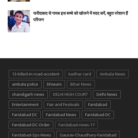
फरीदाबाद से गायब इस बच्चे को खोजने में मदद करें, बहुत परेशान हैं
परिजन
13-Killed-in-road-accident
Aadhar card
Ambala News
ambala police
bhiwani
Bihar News
chandigarh news
DELHI HIGH COURT
Delhi News
Entertainment
Fair and Festivals
Faridabad
Faridabad DC
Faridabad News
Faridabad-DC
Faridabad-DC-Order
Faridabad-news-17
Faridabad-Sps-News
Gaurav-Chaudhary-Faridabad