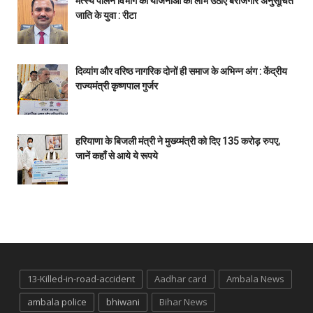
मत्स्य पालन विभाग की योजनाओं का लाभ उठाएं बेरोजगार अनुसूचित
जाति के युवा : रीटा
दिव्यांग और वरिष्ठ नागरिक दोनों ही समाज के अभिन्न अंग : केंद्रीय
राज्यमंत्री कृष्णपाल गुर्जर
हरियाणा के बिजली मंत्री ने मुख्य्मंत्री को दिए 135 करोड़ रुपए,
जानें कहाँ से आये ये रूपये
13-Killed-in-road-accident
Aadhar card
Ambala News
ambala police
bhiwani
Bihar News