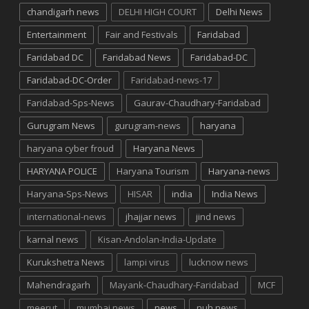
chandigarh news
DELHI HIGH COURT
Delhi News
Entertainment
Fair and Festivals
Faridabad
Faridabad DC
Faridabad News
Faridabad-DC
Faridabad-DC-Order
Faridabad-news-17
Faridabad-Sps-News
Gaurav-Chaudhary-Faridabad
Gurugram News
gurugram-news
haryana
haryana cyber froud
Haryana News
HARYANA POLICE
Haryana Tourism
Haryana-news
Haryana-Sps-News
HISAR
india
India News
international-news
jhajjar news
jind news
karnal news
Kisan-Andolan-India-Update
Kurukshetra News
lampi virus
lucknow news
Mahendragarh
Mayank-Chaudhary-Faridabad
MCF
meerut
mumbai news
news
nuh news