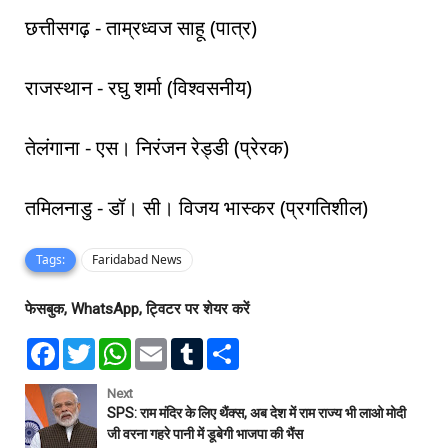
छत्तीसगढ़ - ताम्रध्वज साहू (पात्र)
राजस्थान - रघु शर्मा (विश्वसनीय)
तेलंगाना - एस। निरंजन रेड्डी (प्रेरक)
तमिलनाडु - डॉ। सी। विजय भास्कर (प्रगतिशील)
Tags:
Faridabad News
फेसबुक, WhatsApp, ट्विटर पर शेयर करें
F
T
W
E
T
S
a
w
h
m
u
h
c
i
a
a
m
a
e
t
t
i
b
r
Next
b
t
s
l
l
e
SPS: राम मंदिर के लिए थैंक्स, अब देश में राम राज्य भी लाओ मोदी
o
e
A
r
जी वरना गहरे पानी में डूबेगी भाजपा की भैंस
o
r
p