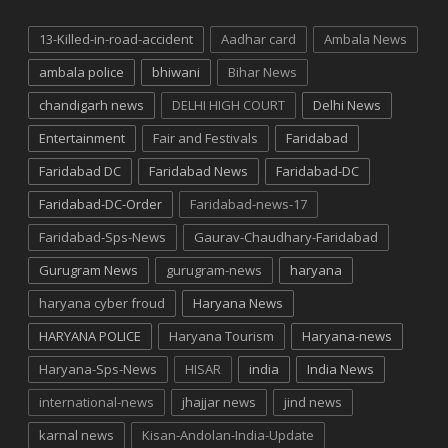
13-Killed-in-road-accident
Aadhar card
Ambala News
ambala police
bhiwani
Bihar News
chandigarh news
DELHI HIGH COURT
Delhi News
Entertainment
Fair and Festivals
Faridabad
Faridabad DC
Faridabad News
Faridabad-DC
Faridabad-DC-Order
Faridabad-news-17
Faridabad-Sps-News
Gaurav-Chaudhary-Faridabad
Gurugram News
gurugram-news
haryana
haryana cyber froud
Haryana News
HARYANA POLICE
Haryana Tourism
Haryana-news
Haryana-Sps-News
HISAR
india
India News
international-news
jhajjar news
jind news
karnal news
Kisan-Andolan-India-Update