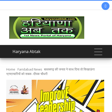

Haryana Abtak
Home
Faridabad News
बल्लबगढ़ की जनता ने साथ दिया तो सिखाऊंगा
भ्रष्टाचारियों को सबक- दीपक चौधरी