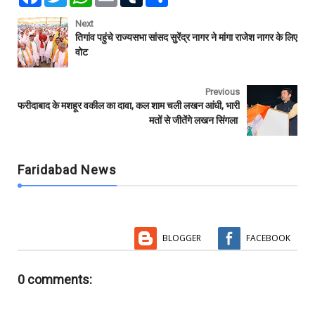
a
w
h
m
u
h
c
i
a
a
m
a
e
t
t
i
b
r
Next
b
t
s
l
l
e
तिगांव पहुंचे राज्यसभा सांसद सुरेंद्र नागर ने मांगा राजेश नागर के लिए
o
e
A
r
वोट
o
r
p
k
p
Previous
फरीदाबाद के मशहूर वकील का दावा, कल शाम चली लखन आंधी, भारी
मतों से जीतेंगे लखन सिंगला
Faridabad News
BLOGGER
FACEBOOK
0 comments: