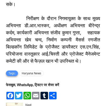
सके।
निरीक्षण के दौरान निगमायुक्त के साथ मुख्य
अभियन्ता डी.आर.भास्कर, अधीक्षण अभियन्ता बीरेन्द्र
कर्दम, कार्यकारी अभियन्ता संजीव कुमार गुप्ता, सहायक
अभियन्ता खेम चन्द, निर्माण कम्पनी मैसर्स रणजीत
बिल्डकाॅन लिमिडेट के प्रोजैक्ट डायरैक्टर एस.एन.सिंह,
परियोजना वास्तुकार आई.चिस्ती और प्रोजेक्ट मैनेजमेन्ट
कमेटी की और से फैज़ल खान भी उपस्थित थे।
Tags:
Haryana News
फेसबुक, WhatsApp, ट्विटर पर शेयर करें
F
T
W
E
T
S
a
w
h
m
u
h
c
i
a
a
m
a
e
t
t
i
b
r
Next