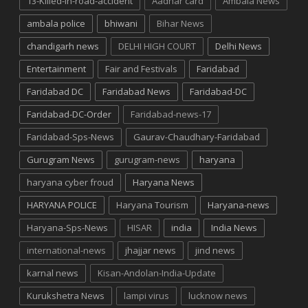
13-Killed-in-road-accident
Aadhar card
Ambala News
ambala police
bhiwani
Bihar News
chandigarh news
DELHI HIGH COURT
Delhi News
Entertainment
Fair and Festivals
Faridabad
Faridabad DC
Faridabad News
Faridabad-DC
Faridabad-DC-Order
Faridabad-news-17
Faridabad-Sps-News
Gaurav-Chaudhary-Faridabad
Gurugram News
gurugram-news
haryana
haryana cyber froud
Haryana News
HARYANA POLICE
Haryana Tourism
Haryana-news
Haryana-Sps-News
HISAR
india
India News
international-news
jhajjar news
jind news
karnal news
Kisan-Andolan-India-Update
Kurukshetra News
lampi virus
lucknow news