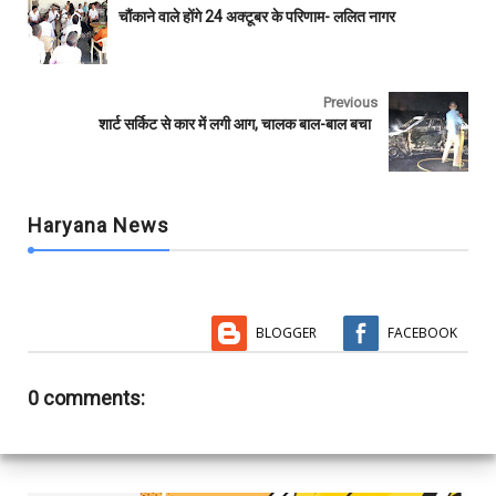
b
t
s
l
l
e
चौंकाने वाले होंगे 24 अक्टूबर के परिणाम- ललित नागर
o
e
A
r
o
r
p
k
p
Previous
शार्ट सर्किट से कार में लगी आग, चालक बाल-बाल बचा
Haryana News
BLOGGER
FACEBOOK
0 comments: