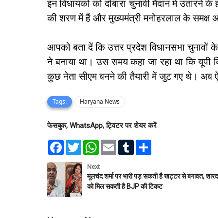
इन विधायकों को दोबारा चुनावी मैदान में उतारने के
की शरण में हैं और मुख्यमंत्री मनोहरलाल के समक्
आपको बता दें कि उत्तर प्रदेश विधानसभा चुनावों के
ने बनाया था। उस समय कहा जा रहा था कि यूपी वि
कुछ नेता सीएम बनने की तैयारी में जुट गए थे। अब ऐ
Tags:
Haryana News
फेसबुक, WhatsApp, ट्विटर पर शेयर करें
F
T
W
E
T
S
a
w
h
m
u
h
c
i
a
a
m
a
e
t
t
i
b
r
Next
b
t
s
l
l
e
मूलचंद शर्मा पर भारी पड़ सकती है खट्टर से बगावत, शारद
o
e
A
r
को मिल सकती है BJP की टिकट
o
r
p
k
p