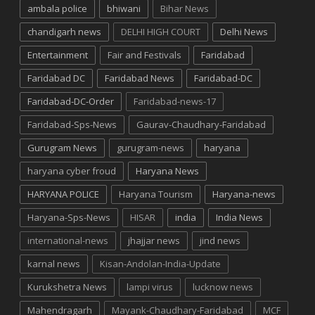
ambala police
bhiwani
Bihar News
chandigarh news
DELHI HIGH COURT
Delhi News
Entertainment
Fair and Festivals
Faridabad
Faridabad DC
Faridabad News
Faridabad-DC
Faridabad-DC-Order
Faridabad-news-17
Faridabad-Sps-News
Gaurav-Chaudhary-Faridabad
Gurugram News
gurugram-news
haryana
haryana cyber froud
Haryana News
HARYANA POLICE
Haryana Tourism
Haryana-news
Haryana-Sps-News
HISAR
india
India News
international-news
jhajjar news
jind news
karnal news
Kisan-Andolan-India-Update
Kurukshetra News
lampi virus
lucknow news
Mahendragarh
Mayank-Chaudhary-Faridabad
MCF