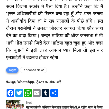
सका जितना सर्कार ने पैसा दिया है। उन्होंने कहा कि मैं
भ्रष्ट अधिकारीयों की लिस्ट बना रहा हूँ और अगर जनता
ने आशीर्वाद दिया तो ये सब सलाखों के पीछे होंगे। इस
दौरान ग्रामीणों ने उनका जोरदार स्वागत किया और साथ
देने का वादा किया। चन्दर भाटिया की धौज जनसभा में भी
भारी भीड़ उमड़ी जिसे देख भाटिया बहुत खुश हुए और कहा
कि चुनावों में इसी तरह आपका प्यार मिला तो इस बार
एनआईटी में बदलाव होकर रहेगा।
Tags:
Faridabad News
फेसबुक, WhatsApp, ट्विटर पर शेयर करें
F
T
W
E
T
S
a
w
h
m
u
h
c
i
a
a
m
a
e
t
t
i
b
r
Next
b
t
s
l
l
e
महाजनसंपर्क अभियान के तहत पुन्हाना के MLA रहीश खान ने किया