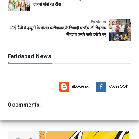
o
e
A
r
दर्जनों गांवों का दौरा
o
r
p
k
p
Previous
मोदी रैली में ड्यूटी के दौरान फरीदाबाद के सिपाही प्रदीप की रोहतक
में हत्या करने वाले दबोचे गए
Faridabad News
BLOGGER
FACEBOOK
0 comments: