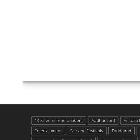
13-Killed-in-road-accident
Aadhar card
Ambala
Entertainment
Fair and Festivals
Faridabad