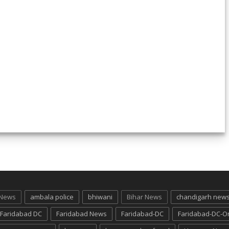
 News
ambala police
bhiwani
Bihar News
chandigarh new
Faridabad DC
Faridabad News
Faridabad-DC
Faridabad-DC-O