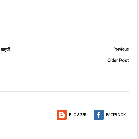
Previous
 कइयों
Older Post
BLOGGER
FACEBOOK