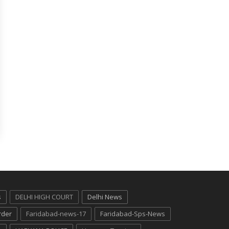
s
DELHI HIGH COURT
Delhi News
rder
Faridabad-news-17
Faridabad-Sps-News