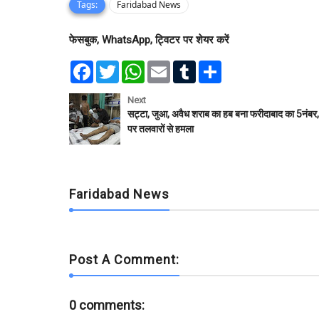
Tags:
Faridabad News
फेसबुक, WhatsApp, ट्विटर पर शेयर करें
F
T
W
E
T
S
a
w
h
m
u
h
c
i
a
a
m
a
e
t
t
i
b
r
Next
b
t
s
l
l
e
सट्टा, जुआ, अवैध शराब का हब बना फरीदाबाद का 5नंबर,
o
e
A
r
पर तलवारों से हमला
o
r
p
k
p
Faridabad News
Post A Comment:
0 comments: