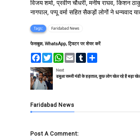
विजय शर्मा, प्रवीण चौधरी, मनीष राघव, किशन ठाकु
नागपाल, पप्पू वर्मा सहित सैकड़ों लोगों ने धन्यवाद य
Tags:
Faridabad News
फेसबुक, WhatsApp, ट्विटर पर शेयर करें
F
T
W
E
T
S
a
w
h
m
u
h
c
i
a
a
m
a
e
t
t
i
b
r
Next
b
t
s
l
l
e
डबुआ सब्जी मंडी के हड़ताल, कुछ लोग खेल रहे है बड़ा खे
o
e
A
r
o
r
p
k
p
Faridabad News
Post A Comment: