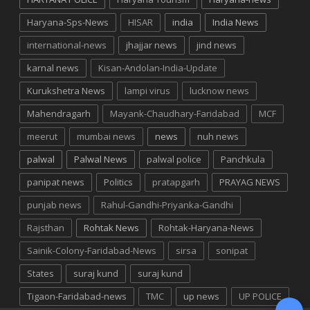
Haryana-Sps-News
HISAR
india
India News
international-news
jhajjar news
jind news
karnal news
Kisan-Andolan-India-Update
Kurukshetra News
lampi virus
lucknow news
Mahendragarh
Mayank-Chaudhary-Faridabad
MCF
meerut
mumbai news
news
nuh news
palwal
Palwal News
palwal police
Panchkula
panipat news
Politics
pratapgarh
PRAYAG NEWS
punjab news
Rahul-Gandhi-Priyanka-Gandhi
Rajsthan
Rohtak News
Rohtak-Haryana-News
Sainik-Colony-Faridabad-News
sirsa
sonipat
States
suraj kund
suraj kund
Tigaon-Faridabad-news
TMC
up news
UP POLICE