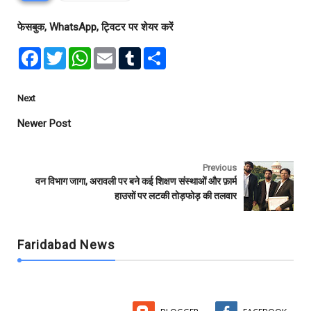
फेसबुक, WhatsApp, ट्विटर पर शेयर करें
F
T
W
E
T
S
a
w
h
m
u
h
c
i
a
a
m
a
e
t
t
i
b
r
b
t
s
l
l
e
Next
o
e
A
r
o
r
p
Newer Post
k
p
Previous
वन विभाग जागा, अरावली पर बने कई शिक्षण संस्थाओं और फ़ार्म
हाउसों पर लटकी तोड़फोड़ की तलवार
Faridabad News