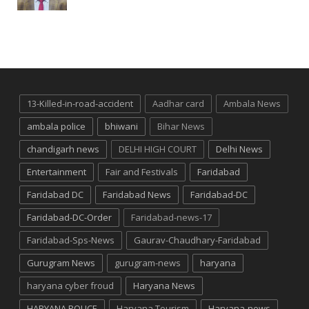
13-Killed-in-road-accident
Aadhar card
Ambala News
ambala police
bhiwani
Bihar News
chandigarh news
DELHI HIGH COURT
Delhi News
Entertainment
Fair and Festivals
Faridabad
Faridabad DC
Faridabad News
Faridabad-DC
Faridabad-DC-Order
Faridabad-news-17
Faridabad-Sps-News
Gaurav-Chaudhary-Faridabad
Gurugram News
gurugram-news
haryana
haryana cyber froud
Haryana News
HARYANA POLICE
Haryana Tourism
Haryana-news