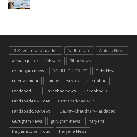
13-Killed-in-road-accident
Aadhar card
Ambala News
ambala police
bhiwani
Bihar News
chandigarh news
DELHI HIGH COURT
Delhi News
Entertainment
Fair and Festivals
Faridabad
Faridabad DC
Faridabad News
Faridabad-DC
Faridabad-DC-Order
Faridabad-news-17
Faridabad-Sps-News
Gaurav-Chaudhary-Faridabad
Gurugram News
gurugram-news
haryana
haryana cyber froud
Haryana News