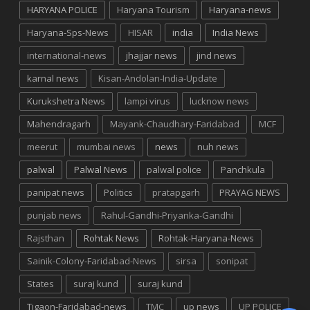
HARYANA POLICE
Haryana Tourism
Haryana-news
Haryana-Sps-News
HISAR
india
India News
international-news
jhajjar news
jind news
karnal news
Kisan-Andolan-India-Update
Kurukshetra News
lampi virus
lucknow news
Mahendragarh
Mayank-Chaudhary-Faridabad
MCF
meerut
mumbai news
news
nuh news
palwal
Palwal News
palwal police
Panchkula
panipat news
Politics
pratapgarh
PRAYAG NEWS
punjab news
Rahul-Gandhi-Priyanka-Gandhi
Rajsthan
Rohtak News
Rohtak-Haryana-News
Sainik-Colony-Faridabad-News
sirsa
sonipat
States
suraj kund
suraj kund
Tigaon-Faridabad-news
TMC
up news
UP POLICE