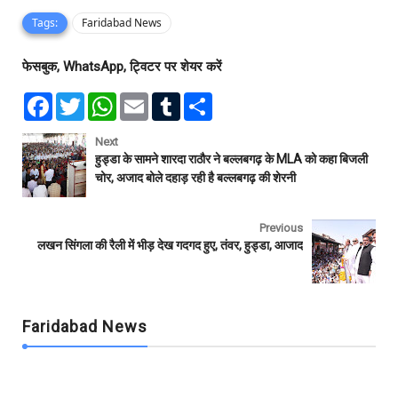
Tags:
Faridabad News
फेसबुक, WhatsApp, ट्विटर पर शेयर करें
F
T
W
E
T
S
a
w
h
m
u
h
c
i
a
a
m
a
e
t
t
i
b
r
Next
b
t
s
l
l
e
हुड्डा के सामने शारदा राठौर ने बल्लबगढ़ के MLA को कहा बिजली
o
e
A
r
चोर, अजाद बोले दहाड़ रही है बल्लबगढ़ की शेरनी
o
r
p
k
p
Previous
लखन सिंगला की रैली में भीड़ देख गदगद हुए, तंवर, हुड्डा, आजाद
Faridabad News