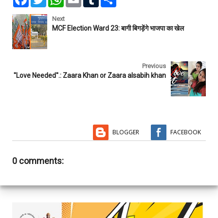
a
w
h
m
u
h
c
i
a
a
m
a
e
t
t
i
b
r
Next
b
t
s
l
l
e
MCF Election Ward 23: बागी बिगड़ेंगे भाजपा का खेल
o
e
A
r
o
r
p
k
p
Previous
''Love Needed''.: Zaara Khan or Zaara alsabih khan
BLOGGER
FACEBOOK
0 comments: