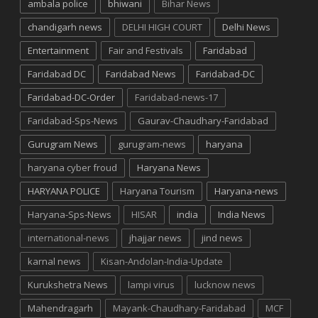
ambala police
bhiwani
Bihar News
chandigarh news
DELHI HIGH COURT
Delhi News
Entertainment
Fair and Festivals
Faridabad
Faridabad DC
Faridabad News
Faridabad-DC
Faridabad-DC-Order
Faridabad-news-17
Faridabad-Sps-News
Gaurav-Chaudhary-Faridabad
Gurugram News
gurugram-news
haryana
haryana cyber froud
Haryana News
HARYANA POLICE
Haryana Tourism
Haryana-news
Haryana-Sps-News
HISAR
india
India News
international-news
jhajjar news
jind news
karnal news
Kisan-Andolan-India-Update
Kurukshetra News
lampi virus
lucknow news
Mahendragarh
Mayank-Chaudhary-Faridabad
MCF