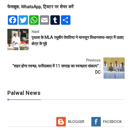
फेसबुक, WhatsApp, ट्विटर पर शेयर करें
F
T
W
E
T
S
a
w
h
m
u
h
c
i
a
a
m
a
e
t
t
i
b
r
Next
b
t
s
l
l
e
पृथला के MLA रघुबीर तेवतिया ने मानसून विधानसभा-सत्र में उठाए
o
e
A
r
क्षेत्र के मुद्दे
o
r
p
k
p
Previous
"शहर होगा स्वच्छ, फरीदाबाद में 11 सप्ताह का स्वच्छता संकल्प" :
DC
Palwal News
BLOGGER
FACEBOOK