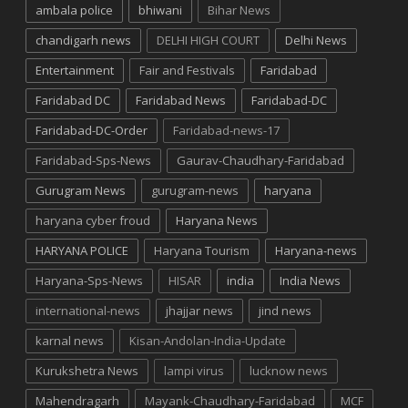
ambala police
bhiwani
Bihar News
chandigarh news
DELHI HIGH COURT
Delhi News
Entertainment
Fair and Festivals
Faridabad
Faridabad DC
Faridabad News
Faridabad-DC
Faridabad-DC-Order
Faridabad-news-17
Faridabad-Sps-News
Gaurav-Chaudhary-Faridabad
Gurugram News
gurugram-news
haryana
haryana cyber froud
Haryana News
HARYANA POLICE
Haryana Tourism
Haryana-news
Haryana-Sps-News
HISAR
india
India News
international-news
jhajjar news
jind news
karnal news
Kisan-Andolan-India-Update
Kurukshetra News
lampi virus
lucknow news
Mahendragarh
Mayank-Chaudhary-Faridabad
MCF