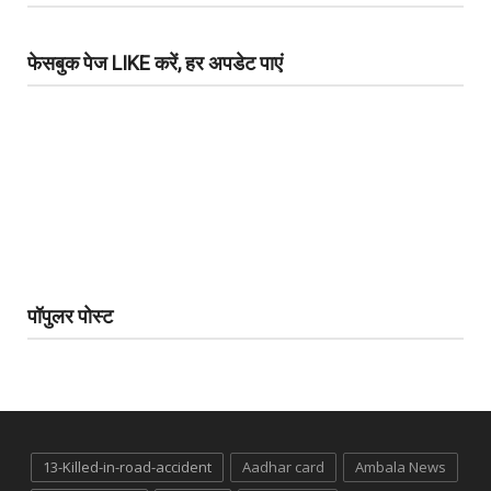
फेसबुक पेज LIKE करें, हर अपडेट पाएं
पॉपुलर पोस्ट
13-Killed-in-road-accident
Aadhar card
Ambala News