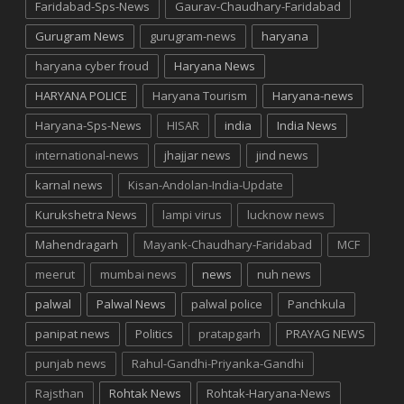
Faridabad-Sps-News
Gaurav-Chaudhary-Faridabad
Gurugram News
gurugram-news
haryana
haryana cyber froud
Haryana News
HARYANA POLICE
Haryana Tourism
Haryana-news
Haryana-Sps-News
HISAR
india
India News
international-news
jhajjar news
jind news
karnal news
Kisan-Andolan-India-Update
Kurukshetra News
lampi virus
lucknow news
Mahendragarh
Mayank-Chaudhary-Faridabad
MCF
meerut
mumbai news
news
nuh news
palwal
Palwal News
palwal police
Panchkula
panipat news
Politics
pratapgarh
PRAYAG NEWS
punjab news
Rahul-Gandhi-Priyanka-Gandhi
Rajsthan
Rohtak News
Rohtak-Haryana-News