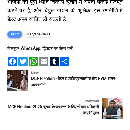
भाजपा का पूरा ध्यान निकाय चुनाव में अपनी पकड़ मजबूत
करने पर है, और विपुल गोयल की भूमिका इस रणनीति में
बेहद अहम साबित हो सकती है।
Tags:
Haryana-news
फेसबुक, WhatsApp, ट्विटर पर शेयर करें
F
T
W
E
T
S
a
w
h
m
u
h
c
i
a
a
m
a
e
t
t
i
b
r
Next
b
t
s
l
l
e
MCF Election - मेयर व पार्षद प्रत्याशी के लिए EVM अलग-
o
e
A
r
अलग होगी
o
r
p
k
p
Previous
MCF Election-2025 चुनाव के संचालन के लिए नोडल अधिकारी
किए नियुक्त