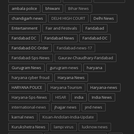
ambala police
bhiwani
Bihar News
chandigarh news
DELHI HIGH COURT
Delhi News
Entertainment
Fair and Festivals
Faridabad
Faridabad DC
Faridabad News
Faridabad-DC
Faridabad-DC-Order
Faridabad-news-17
Faridabad-Sps-News
Gaurav-Chaudhary-Faridabad
Gurugram News
gurugram-news
haryana
haryana cyber froud
Haryana News
HARYANA POLICE
Haryana Tourism
Haryana-news
Haryana-Sps-News
HISAR
india
India News
international-news
jhajjar news
jind news
karnal news
Kisan-Andolan-India-Update
Kurukshetra News
lampi virus
lucknow news