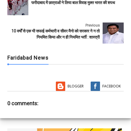
b
t
s
l
l
e
फरीदाबाद में छात्राओं ने लिया बाल विवाह मुक्त भारत की शपथ
o
e
A
r
o
r
p
k
p
Previous
10 वर्षों से एक भी सफाई कर्मचारी व सीवर मैनो को सरकार ने न तो
नियमित किया और न ही नियमित भर्ती : शास्त्री
Faridabad News
BLOGGER
FACEBOOK
0 comments: