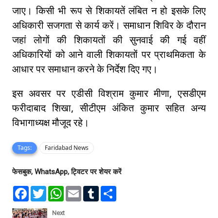
जाए। किसी भी रूप से शिकायतें लंबित न हो इसके लिए
अधिकारी सजगता से कार्य करें। समाधान शिविर के दौरान
जहां लोगों की शिकायतों की सुनवाई की गई वहीं
अधिकारियों को आने वाली शिकायतों पर प्राथमिकता के
आधार पर समाधान करने के निर्देश दिए गए।
इस अवसर पर एडीसी विश्राम कुमार मीणा, एसडीएम
फरीदाबाद शिखा, सीटीएम अंकित कुमार सहित अन्य
विभागाध्यक्ष मौजूद रहे।
Tags:
Faridabad News
फेसबुक, WhatsApp, ट्विटर पर शेयर करें
F
T
W
E
T
S
a
w
h
m
u
h
c
i
a
a
m
a
e
t
t
i
b
r
Next