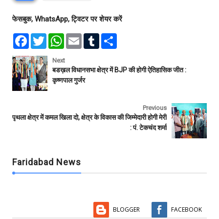
फेसबुक, WhatsApp, ट्विटर पर शेयर करें
F
T
W
E
T
S
a
w
h
m
u
h
c
i
a
a
m
a
e
t
t
i
b
r
Next
b
t
s
l
l
e
बडख़ल विधानसभा क्षेत्र में BJP की होगी ऐतिहासिक जीत :
o
e
A
r
कृष्णपाल गुर्जर
o
r
p
k
p
Previous
पृथला क्षेत्र में कमल खिला दो, क्षेत्र के विकास की जिम्मेदारी होगी मेरी
: पं. टेकचंद शर्मा
Faridabad News
BLOGGER
FACEBOOK