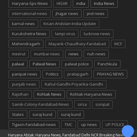
Haryana-Sps-News
HISAR
india
India News
international-news
jhajjar news
jind news
karnal news
Kisan-Andolan-India-Update
Kurukshetra News
lampi virus
lucknow news
Mahendragarh
Mayank-Chaudhary-Faridabad
MCF
meerut
mumbai news
news
nuh news
palwal
Palwal News
palwal police
Panchkula
panipat news
Politics
pratapgarh
PRAYAG NEWS
punjab news
Rahul-Gandhi-Priyanka-Gandhi
Rajsthan
Rohtak News
Rohtak-Haryana-News
Sainik-Colony-Faridabad-News
sirsa
sonipat
States
suraj kund
suraj kund
Tigaon-Faridabad-news
TMC
up news
UP POLICE
Haryana Abtak: Haryana News, Faridabad Delhi NCR Breaking News
©