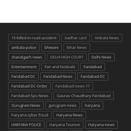
13-Killed-in-road-accident
Aadhar card
Ambala News
ambala police
bhiwani
Bihar News
chandigarh news
DELHI HIGH COURT
Delhi News
Entertainment
Fair and Festivals
Faridabad
Faridabad DC
Faridabad News
Faridabad-DC
Faridabad-DC-Order
Faridabad-news-17
Faridabad-Sps-News
Gaurav-Chaudhary-Faridabad
Gurugram News
gurugram-news
haryana
haryana cyber froud
Haryana News
HARYANA POLICE
Haryana Tourism
Haryana-news