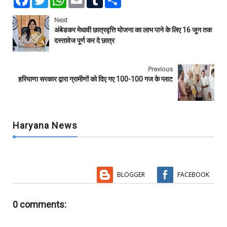
a
w
h
m
u
h
c
i
a
a
m
a
e
t
t
i
b
r
Next
b
t
s
l
l
e
अंबेडकर मेधावी छात्रवृत्ति योजना का लाभ पाने के लिए 16 जून तक
o
e
A
r
दस्तावेज पूर्ण कर दे छात्र
o
r
p
k
p
Previous
हरियाणा सरकार द्वारा ग्रामीणों को दिए गए 100-100 गज के प्लाट
Haryana News
BLOGGER
FACEBOOK
0 comments: