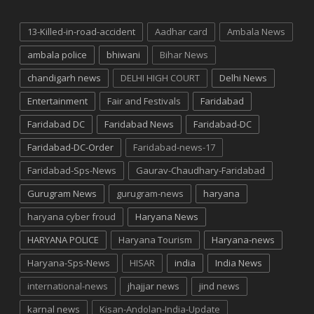
13-Killed-in-road-accident
Aadhar card
Ambala News
ambala police
bhiwani
Bihar News
chandigarh news
DELHI HIGH COURT
Delhi News
Entertainment
Fair and Festivals
Faridabad
Faridabad DC
Faridabad News
Faridabad-DC
Faridabad-DC-Order
Faridabad-news-17
Faridabad-Sps-News
Gaurav-Chaudhary-Faridabad
Gurugram News
gurugram-news
haryana
haryana cyber froud
Haryana News
HARYANA POLICE
Haryana Tourism
Haryana-news
Haryana-Sps-News
HISAR
india
India News
international-news
jhajjar news
jind news
karnal news
Kisan-Andolan-India-Update