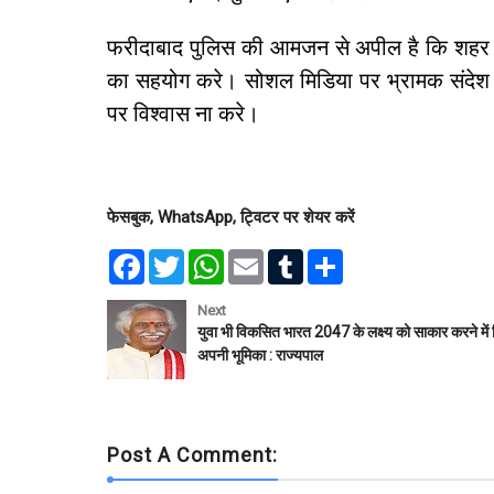
फरीदाबाद पुलिस की आमजन से अपील है कि शहर की
का सहयोग करे। सोशल मिडिया पर भ्रामक संदेश क
पर विश्वास ना करे।
फेसबुक, WhatsApp, ट्विटर पर शेयर करें
F
T
W
E
T
S
a
w
h
m
u
h
c
i
a
a
m
a
e
t
t
i
b
r
Next
b
t
s
l
l
e
युवा भी विकसित भारत 2047 के लक्ष्य को साकार करने में 
o
e
A
r
अपनी भूमिका : राज्यपाल
o
r
p
k
p
Post A Comment: