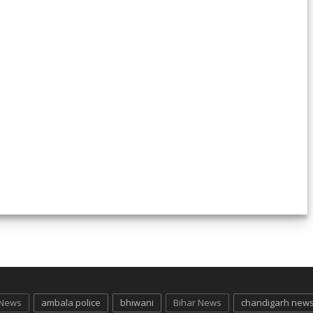
 News
ambala police
bhiwani
Bihar News
chandigarh new