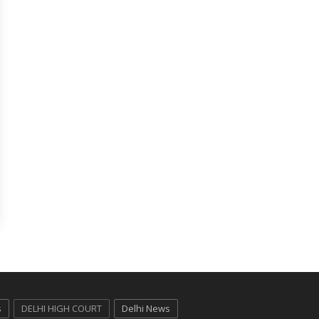
s
DELHI HIGH COURT
Delhi News