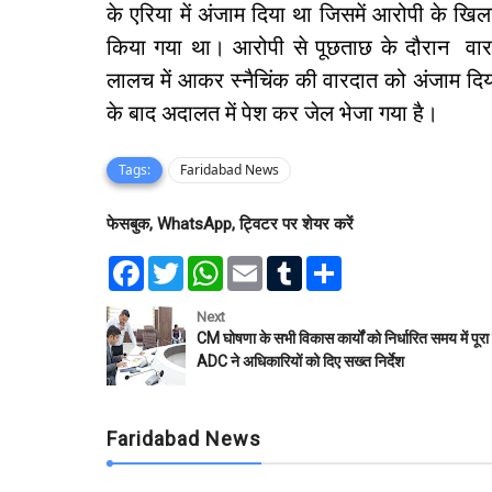
के एरिया में अंजाम दिया था जिसमें आरोपी के खिला
किया गया था। आरोपी से पूछताछ के दौरान वारद
लालच में आकर स्नैचिंक की वारदात को अंजाम द
के बाद अदालत में पेश कर जेल भेजा गया है।
Tags:
Faridabad News
फेसबुक, WhatsApp, ट्विटर पर शेयर करें
F
T
W
E
T
S
a
w
h
m
u
h
c
i
a
a
m
a
e
t
t
i
b
r
Next
b
t
s
l
l
e
CM घोषणा के सभी विकास कार्यों को निर्धारित समय में पूरा 
o
e
A
r
ADC ने अधिकारियों को दिए सख्त निर्देश
o
r
p
k
p
Faridabad News