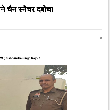
 ने चैन स्नैचर दबोचा
0
ेजें (Pushpendra Singh Rajput)