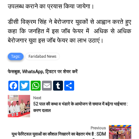
उपलब्ध कराने का प्रयास किया जायेगा।
डीसी विक्रम सिंह ने बेरोजगार युवकों से आह्वान करते हुए
कहा कि जनहित में इस जॉब फेयर में अधिक से अधिक
बेरोजगार युवा इस जॉब फेयर का लाभ उठाएं।
Tags:
Faridabad News
फेसबुक, WhatsApp, ट्विटर पर शेयर करें
F
T
W
E
T
S
a
w
h
m
u
h
c
i
a
a
m
a
e
t
t
i
b
r
Next
b
t
s
l
l
e
52 पाल की कथा व भंडारे के आयोजन से समाज में बढ़ेगा भाईचारा :
o
e
A
r
करण दलाल
o
r
p
k
p
Previous
यूथ फेस्टिवल युवाओं का कौशल निखारने का बेहतर मंच है : SDM