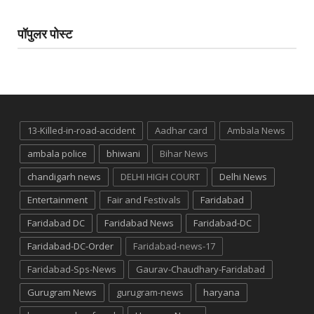
पॉपुलर पोस्ट
13-Killed-in-road-accident
Aadhar card
Ambala News
ambala police
bhiwani
Bihar News
chandigarh news
DELHI HIGH COURT
Delhi News
Entertainment
Fair and Festivals
Faridabad
Faridabad DC
Faridabad News
Faridabad-DC
Faridabad-DC-Order
Faridabad-news-17
Faridabad-Sps-News
Gaurav-Chaudhary-Faridabad
Gurugram News
gurugram-news
haryana