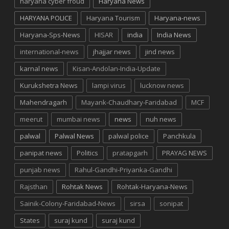
haryana cyber froud
Haryana News
HARYANA POLICE
Haryana Tourism
Haryana-news
Haryana-Sps-News
HISAR
india
India News
international-news
jhajjar news
jind news
karnal news
Kisan-Andolan-India-Update
Kurukshetra News
lampi virus
lucknow news
Mahendragarh
Mayank-Chaudhary-Faridabad
MCF
meerut
mumbai news
news
nuh news
palwal
Palwal News
palwal police
Panchkula
panipat news
Politics
pratapgarh
PRAYAG NEWS
punjab news
Rahul-Gandhi-Priyanka-Gandhi
Rajsthan
Rohtak News
Rohtak-Haryana-News
Sainik-Colony-Faridabad-News
sirsa
sonipat
States
suraj kund
suraj kund