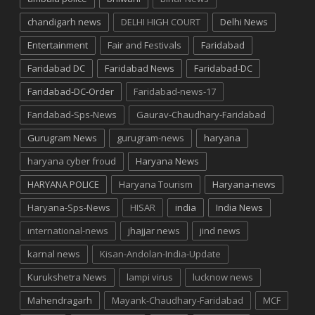
chandigarh news
DELHI HIGH COURT
Delhi News
Entertainment
Fair and Festivals
Faridabad
Faridabad DC
Faridabad News
Faridabad-DC
Faridabad-DC-Order
Faridabad-news-17
Faridabad-Sps-News
Gaurav-Chaudhary-Faridabad
Gurugram News
gurugram-news
haryana
haryana cyber froud
Haryana News
HARYANA POLICE
Haryana Tourism
Haryana-news
Haryana-Sps-News
HISAR
india
India News
international-news
jhajjar news
jind news
karnal news
Kisan-Andolan-India-Update
Kurukshetra News
lampi virus
lucknow news
Mahendragarh
Mayank-Chaudhary-Faridabad
MCF