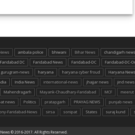
 News
ambala police
bhiwani
Bihar News
chandigarh new
Faridabad DC
Faridabad News
Faridabad-DC
Faridabad-DC-O
gurugram-news
haryana
haryana cyber froud
Haryana New
ndia
India News
international-news
jhajjar news
jind news
Mahendragarh
Mayank-Chaudhary-Faridabad
MCF
meerut
pat news
Politics
pratapgarh
PRAYAG NEWS
punjab news
lony-Faridabad-News
sirsa
sonipat
States
suraj kund
g News
© 2016-2017. All Rights Reserved.