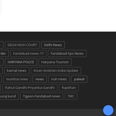
s
DELHI HIGH COURT
Delhi News
rder
Faridabad-news-17
Faridabad-Sps-News
s
HARYANA POLICE
Haryana Tourism
karnal news
Kisan-Andolan-India-Update
mumbai news
news
nuh news
palwal
Rahul-Gandhi-Priyanka-Gandhi
Rajsthan
suraj kund
Tigaon-Faridabad-news
TMC