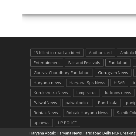
13-Killed-in-road-accident
Aadhar card
Ambala
Entertainment
Fair and Festivals
Faridabad
Gaurav-Chaudhary-Faridabad
Gurugram News
Haryana-news
Haryana-Sps-News
HISAR
i
Kurukshetra News
lampi virus
lucknow news
Palwal News
palwal police
Panchkula
pani
Rohtak News
Rohtak-Haryana-News
Sainik-Co
up news
UP POLICE
Haryana Abtak: Haryana News, Faridabad Delhi NCR Breakin