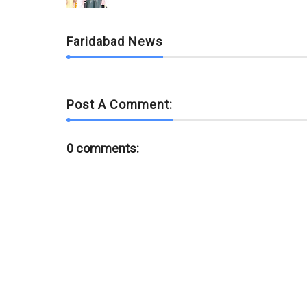
k
p
Faridabad News
Post A Comment:
0 comments: