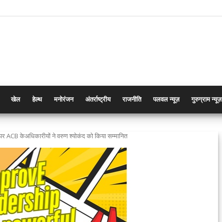
खेल
हेल्थ
मनोरंजन
अंतर्राष्ट्रीय
राजनीति
पलवल न्यूज़
गुरुग्राम न्यूज़
े पर ACB केअधिकारीयों ने वरुण श्योकंद को किया सम्मानित