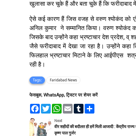
खुलासा कर चुके हैं और बता चुके हैं कि फरीदाबाद
ऐसे कई कारण हैं जिस वजह से वरुण श्योकंद को एंटी
अनिल कुमार ने सम्मानित किया। वरुण श्योकंद क
जिसके बाद उन्होंने कहा भ्रष्टाचार देश प्रदेश, व
जैसे फरीदाबाद में देखा जा रहा है। उन्होंने कहा
फिलहाल भ्रष्टाचार मिटाने के लिए आईपीएस शत्र
रही है।
Tags:
Faridabad News
फेसबुक, WhatsApp, ट्विटर पर शेयर करें
F
T
W
E
T
S
a
w
h
m
u
h
c
i
a
a
m
a
e
t
t
i
b
r
Next
b
t
s
l
l
e
वीर शहीदों की बदौलत ही हमें मिली आजादी : केंद्रीय राज्य म
o
e
A
r
कृष्ण पाल गुर्जर
o
r
p