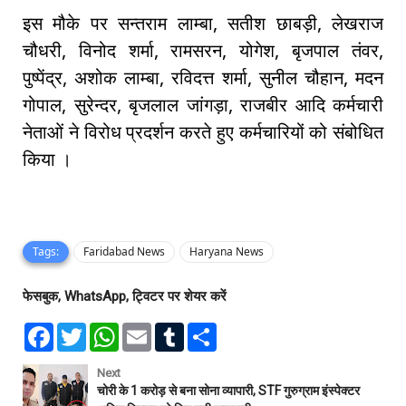
इस मौके पर सन्तराम लाम्बा, सतीश छाबड़ी, लेखराज
चौधरी, विनोद शर्मा, रामसरन, योगेश, बृजपाल तंवर,
पुष्पेंद्र, अशोक लाम्बा, रविदत्त शर्मा, सुनील चौहान, मदन
गोपाल, सुरेन्दर, बृजलाल जांगड़ा, राजबीर आदि कर्मचारी
नेताओं ने विरोध प्रदर्शन करते हुए कर्मचारियों को संबोधित
किया ।
Tags:
Faridabad News
Haryana News
फेसबुक, WhatsApp, ट्विटर पर शेयर करें
F
T
W
E
T
S
a
w
h
m
u
h
c
i
a
a
m
a
e
t
t
i
b
r
Next
b
t
s
l
l
e
चोरी के 1 करोड़ से बना सोना व्यापारी, STF गुरुग्राम इंस्पेक्टर
o
e
A
r