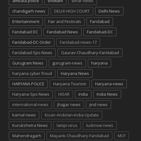
ambala police
bhiwani
Bihar News
chandigarh news
DELHI HIGH COURT
Delhi News
Entertainment
Fair and Festivals
Faridabad
Faridabad DC
Faridabad News
Faridabad-DC
Faridabad-DC-Order
Faridabad-news-17
Faridabad-Sps-News
Gaurav-Chaudhary-Faridabad
Gurugram News
gurugram-news
haryana
haryana cyber froud
Haryana News
HARYANA POLICE
Haryana Tourism
Haryana-news
Haryana-Sps-News
HISAR
india
India News
international-news
jhajjar news
jind news
karnal news
Kisan-Andolan-India-Update
Kurukshetra News
lampi virus
lucknow news
Mahendragarh
Mayank-Chaudhary-Faridabad
MCF