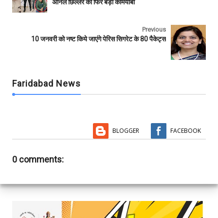
अनिल छिल्लर को फिर बड़ी कामयाबी
o
r
p
k
p
Previous
10 जनवरी को नष्ट किये जाएंगे पेरिस सिगरेट के 80 पैकेट्स
Faridabad News
BLOGGER
FACEBOOK
0 comments: