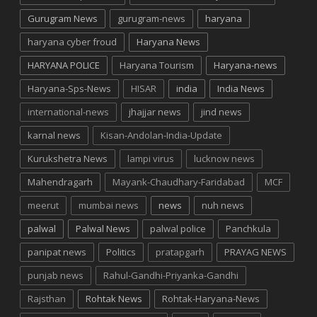
Gurugram News
gurugram-news
haryana
haryana cyber froud
Haryana News
HARYANA POLICE
Haryana Tourism
Haryana-news
Haryana-Sps-News
HISAR
india
India News
international-news
jhajjar news
jind news
karnal news
Kisan-Andolan-India-Update
Kurukshetra News
lampi virus
lucknow news
Mahendragarh
Mayank-Chaudhary-Faridabad
MCF
meerut
mumbai news
news
nuh news
palwal
Palwal News
palwal police
Panchkula
panipat news
Politics
pratapgarh
PRAYAG NEWS
punjab news
Rahul-Gandhi-Priyanka-Gandhi
Rajsthan
Rohtak News
Rohtak-Haryana-News