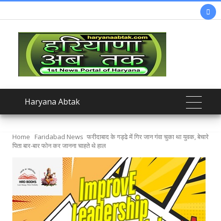

Haryana Abtak
Home
Faridabad News
फरीदाबाद के गड्ढे में गिर जान गंवा चुका था युवक, बेचारे
पिता बार-बार फोन कर जानना चाहते थे हाल