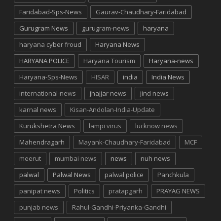
Faridabad-Sps-News
Gaurav-Chaudhary-Faridabad
Gurugram News
gurugram-news
haryana
haryana cyber froud
Haryana News
HARYANA POLICE
Haryana Tourism
Haryana-news
Haryana-Sps-News
HISAR
india
India News
international-news
jhajjar news
jind news
karnal news
Kisan-Andolan-India-Update
Kurukshetra News
lampi virus
lucknow news
Mahendragarh
Mayank-Chaudhary-Faridabad
MCF
meerut
mumbai news
news
nuh news
palwal
Palwal News
palwal police
Panchkula
panipat news
Politics
pratapgarh
PRAYAG NEWS
punjab news
Rahul-Gandhi-Priyanka-Gandhi