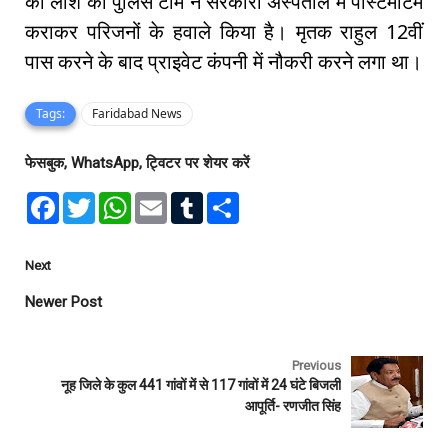
की लाश को पुलिस टीम ने सरकारी अस्पताल में पोस्टमार्टम
कराकर परिजनों के हवाले किया है। मृतक राहुल 12वीं
पास करने के बाद प्राइवेट कंपनी में नौकरी करने लगा था।
Tags:
Faridabad News
फेसबुक, WhatsApp, ट्विटर पर शेयर करें
F
T
W
E
T
S
a
w
h
m
u
h
c
i
a
a
m
a
e
t
t
i
b
r
b
t
s
l
l
e
Next
o
e
A
r
o
r
p
Newer Post
k
p
Previous
नूह जिले के कुल 441 गांवों में से 117 गांवों में 24 घंटे बिजली
आपूर्ति- रणजीत सिंह