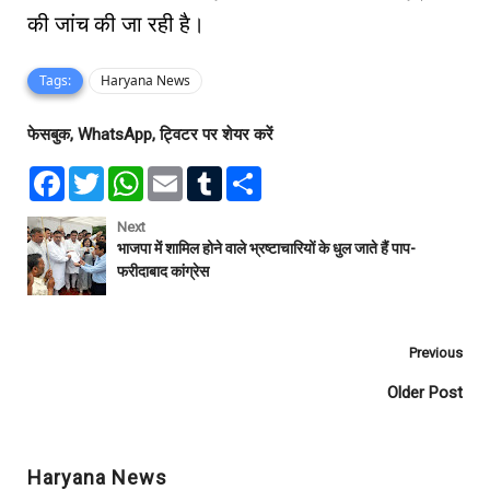
की जांच की जा रही है।
Tags:
Haryana News
फेसबुक, WhatsApp, ट्विटर पर शेयर करें
F
T
W
E
T
S
a
w
h
m
u
h
c
i
a
a
m
a
e
t
t
i
b
r
Next
b
t
s
l
l
e
भाजपा में शामिल होने वाले भ्रष्टाचारियों के धुल जाते हैं पाप-
o
e
A
r
फरीदाबाद कांग्रेस
o
r
p
k
p
Previous
Older Post
Haryana News