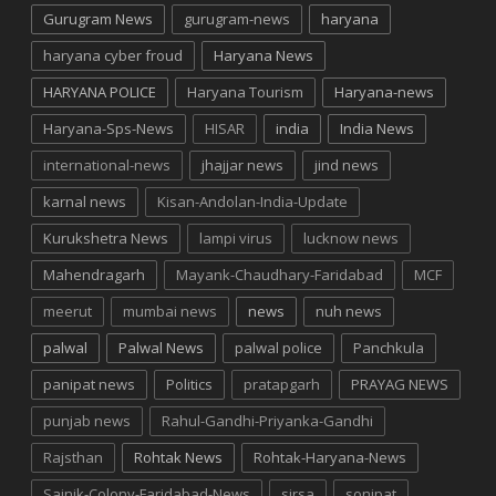
Gurugram News
gurugram-news
haryana
haryana cyber froud
Haryana News
HARYANA POLICE
Haryana Tourism
Haryana-news
Haryana-Sps-News
HISAR
india
India News
international-news
jhajjar news
jind news
karnal news
Kisan-Andolan-India-Update
Kurukshetra News
lampi virus
lucknow news
Mahendragarh
Mayank-Chaudhary-Faridabad
MCF
meerut
mumbai news
news
nuh news
palwal
Palwal News
palwal police
Panchkula
panipat news
Politics
pratapgarh
PRAYAG NEWS
punjab news
Rahul-Gandhi-Priyanka-Gandhi
Rajsthan
Rohtak News
Rohtak-Haryana-News
Sainik-Colony-Faridabad-News
sirsa
sonipat