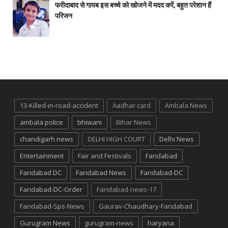
फरीदाबाद से गायब इस बच्चे को खोजने में मदद करें, बहुत परेशान हैं
परिजन
13-Killed-in-road-accident
Aadhar card
Ambala News
ambala police
bhiwani
Bihar News
chandigarh news
DELHI HIGH COURT
Delhi News
Entertainment
Fair and Festivals
Faridabad
Faridabad DC
Faridabad News
Faridabad-DC
Faridabad-DC-Order
Faridabad-news-17
Faridabad-Sps-News
Gaurav-Chaudhary-Faridabad
Gurugram News
gurugram-news
haryana