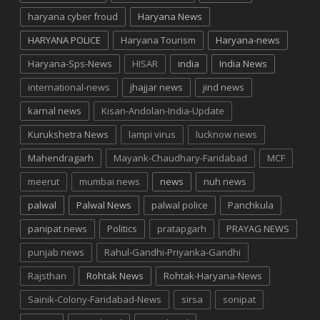
haryana cyber froud
Haryana News
HARYANA POLICE
Haryana Tourism
Haryana-news
Haryana-Sps-News
HISAR
india
India News
international-news
jhajjar news
jind news
karnal news
Kisan-Andolan-India-Update
Kurukshetra News
lampi virus
lucknow news
Mahendragarh
Mayank-Chaudhary-Faridabad
MCF
meerut
mumbai news
news
nuh news
palwal
Palwal News
palwal police
Panchkula
panipat news
Politics
pratapgarh
PRAYAG NEWS
punjab news
Rahul-Gandhi-Priyanka-Gandhi
Rajsthan
Rohtak News
Rohtak-Haryana-News
Sainik-Colony-Faridabad-News
sirsa
sonipat