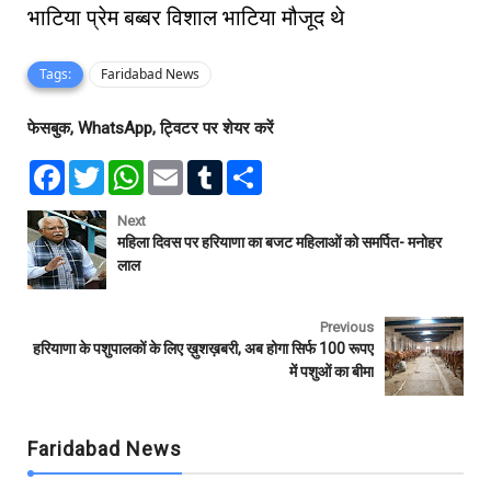
भाटिया प्रेम बब्बर विशाल भाटिया मौजूद थे
Tags:
Faridabad News
फेसबुक, WhatsApp, ट्विटर पर शेयर करें
F
T
W
E
T
S
a
w
h
m
u
h
c
i
a
a
m
a
e
t
t
i
b
r
Next
b
t
s
l
l
e
महिला दिवस पर हरियाणा का बजट महिलाओं को समर्पित- मनोहर
o
e
A
r
लाल
o
r
p
k
p
Previous
हरियाणा के पशुपालकों के लिए ख़ुशख़बरी, अब होगा सिर्फ 100 रूपए
में पशुओं का बीमा
Faridabad News