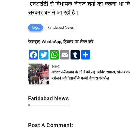
एनआईटी से विधायक नीरज शर्मा का कहना था कि माँ ग
सरकार बनाने जा रही है।
Tags:
Faridabad News
फेसबुक, WhatsApp, ट्विटर पर शेयर करें
F
T
W
E
T
S
a
w
h
m
u
h
c
i
a
a
m
a
e
t
t
i
b
r
Next
b
t
s
l
l
e
ग्रेटर फरीदाबाद के लोगों की सहनशक्ति समाप्त, ढोल बज
o
e
A
r
खोलने लगे नेताओं के फर्जी विकास की पोल
o
r
p
k
p
Faridabad News
Post A Comment: