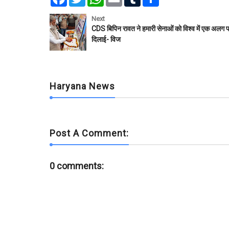
a
w
h
m
u
h
c
i
a
a
m
a
e
t
t
i
b
r
Next
b
t
s
l
l
e
CDS बिपिन रावत ने हमारी सेनाओं को विश्व में एक अलग
o
e
A
r
दिलाई- विज
o
r
p
k
p
Haryana News
Post A Comment:
0 comments: