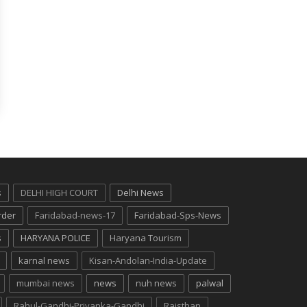
s
DELHI HIGH COURT
Delhi News
rder
Faridabad-news-17
Faridabad-Sps-News
s
HARYANA POLICE
Haryana Tourism
karnal news
Kisan-Andolan-India-Update
mumbai news
news
nuh news
palwal
Rahul-Gandhi-Priyanka-Gandhi
Rajsthan