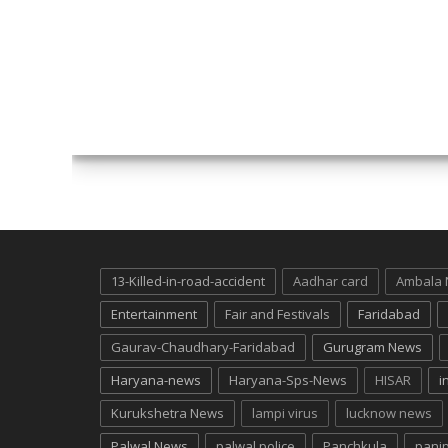
13-Killed-in-road-accident
Aadhar card
Ambala
Entertainment
Fair and Festivals
Faridabad
Gaurav-Chaudhary-Faridabad
Gurugram News
Haryana-news
Haryana-Sps-News
HISAR
i
Kurukshetra News
lampi virus
lucknow news
Palwal News
palwal police
Panchkula
pani