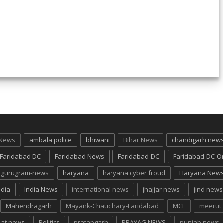
 News
ambala police
bhiwani
Bihar News
chandigarh new
Faridabad DC
Faridabad News
Faridabad-DC
Faridabad-DC-O
gurugram-news
haryana
haryana cyber froud
Haryana New
ndia
India News
international-news
jhajjar news
jind news
Mahendragarh
Mayank-Chaudhary-Faridabad
MCF
meerut
pat news
Politics
pratapgarh
PRAYAG NEWS
punjab news