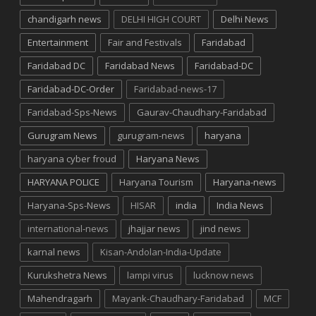
chandigarh news
DELHI HIGH COURT
Delhi News
Entertainment
Fair and Festivals
Faridabad
Faridabad DC
Faridabad News
Faridabad-DC
Faridabad-DC-Order
Faridabad-news-17
Faridabad-Sps-News
Gaurav-Chaudhary-Faridabad
Gurugram News
gurugram-news
haryana
haryana cyber froud
Haryana News
HARYANA POLICE
Haryana Tourism
Haryana-news
Haryana-Sps-News
HISAR
india
India News
international-news
jhajjar news
jind news
karnal news
Kisan-Andolan-India-Update
Kurukshetra News
lampi virus
lucknow news
Mahendragarh
Mayank-Chaudhary-Faridabad
MCF