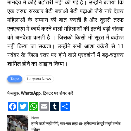
मानदेय में कोई बढ़ोतरी नहीं की गई है। उन्होंने बताया कि
एक तरफ सरकार बेटी बचाओ बेटी पढ़ाओ जैसे नारे देकर
महिलाओं के सम्मान की बात करती है और दूसरी तरफ
एनएचएम में कार्य करने वाली महिलाओं की इतनी बड़ी संख्या
को अनदेखा करती है । जिसको किसी भी सूरत में बर्दाश्त
नहीं किया जा सकता। उन्होंने सभी आशा वर्करों से 11
नवंबर के जिला स्तर पर होने वाले प्रदर्शनों में बढ़-चढ़कर
शामिल होने का आह्वान किया।
Tags:
Haryana News
फेसबुक, WhatsApp, ट्विटर पर शेयर करें
F
T
W
E
T
S
a
w
h
m
u
h
c
i
a
a
m
a
e
t
t
i
b
r
Next
b
t
s
l
l
e
हमने माफी नहीं माँगी, राम-राम कहा था- हरियाणा के पूर्व मंत्री मनीष
o
e
A
r
ग्रोवर