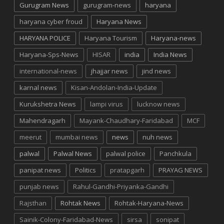
Gurugram News
gurugram-news
haryana
haryana cyber froud
Haryana News
HARYANA POLICE
Haryana Tourism
Haryana-news
Haryana-Sps-News
HISAR
india
India News
international-news
jhajjar news
jind news
karnal news
Kisan-Andolan-India-Update
Kurukshetra News
lampi virus
lucknow news
Mahendragarh
Mayank-Chaudhary-Faridabad
MCF
meerut
mumbai news
news
nuh news
palwal
Palwal News
palwal police
Panchkula
panipat news
Politics
pratapgarh
PRAYAG NEWS
punjab news
Rahul-Gandhi-Priyanka-Gandhi
Rajsthan
Rohtak News
Rohtak-Haryana-News
Sainik-Colony-Faridabad-News
sirsa
sonipat