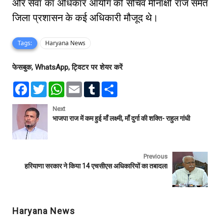
और सेवा का अधिकार आयोग की सचिव मीनाक्षी राज समेत
जिला प्रशासन के कई अधिकारी मौजूद थे।
Tags:
Haryana News
फेसबुक, WhatsApp, ट्विटर पर शेयर करें
F
T
W
E
T
S
a
w
h
m
u
h
c
i
a
a
m
a
e
t
t
i
b
r
Next
b
t
s
l
l
e
भाजपा राज में कम हुई माँ लक्ष्मी, माँ दुर्गा की शक्ति- राहुल गांधी
o
e
A
r
o
r
p
k
p
Previous
हरियाणा सरकार ने किया 14 एचसीएस अधिकारियों का तबादला
Haryana News