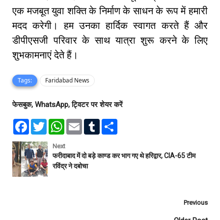
एक मजबूत युवा शक्ति के निर्माण के साधन के रूप में हमारी
मदद करेगी। हम उनका हार्दिक स्वागत करते हैं और
डीपीएसजी परिवार के साथ यात्रा शुरू करने के लिए
शुभकामनाएं देते हैं।
Tags:
Faridabad News
फेसबुक, WhatsApp, ट्विटर पर शेयर करें
F
T
W
E
T
S
a
w
h
m
u
h
c
i
a
a
m
a
e
t
t
i
b
r
Next
b
t
s
l
l
e
फरीदाबाद में दो बड़े काण्ड कर भाग गए थे हरिद्वार, CIA-65 टीम
o
e
A
r
रविंद्र ने दबोचा
o
r
p
k
p
Previous