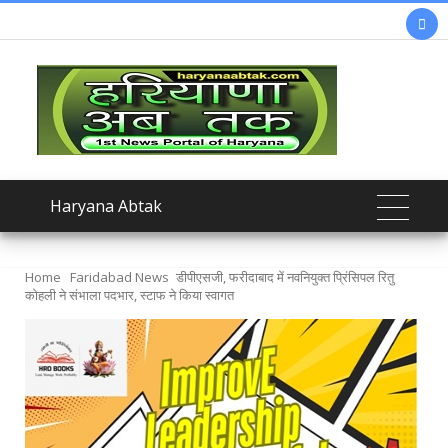

Haryana Abtak
Home
Faridabad News
डीपीएसजी, फरीदाबाद में नवनियुक्त प्रिंसिपल रितु
कोहली ने संभाला पदभार, स्टाफ ने किया स्वागत