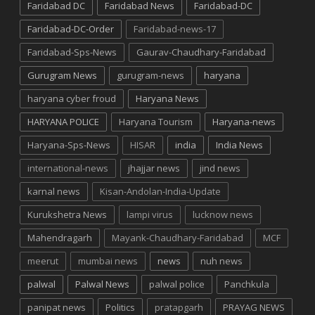
Faridabad DC
Faridabad News
Faridabad-DC
Faridabad-DC-Order
Faridabad-news-17
Faridabad-Sps-News
Gaurav-Chaudhary-Faridabad
Gurugram News
gurugram-news
haryana
haryana cyber froud
Haryana News
HARYANA POLICE
Haryana Tourism
Haryana-news
Haryana-Sps-News
HISAR
india
India News
international-news
jhajjar news
jind news
karnal news
Kisan-Andolan-India-Update
Kurukshetra News
lampi virus
lucknow news
Mahendragarh
Mayank-Chaudhary-Faridabad
MCF
meerut
mumbai news
news
nuh news
palwal
Palwal News
palwal police
Panchkula
panipat news
Politics
pratapgarh
PRAYAG NEWS