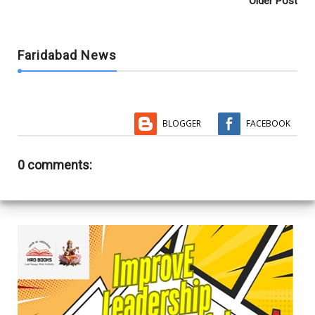
Older Post
Faridabad News
BLOGGER
FACEBOOK
0 comments: