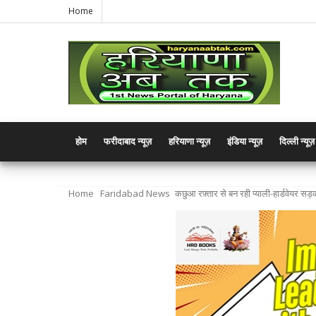
Home
होम
फरीदाबाद न्यूज़
हरियाणा न्यूज़
इंडिया न्यूज़
दिल्ली न्यूज़
Home
Faridabad News
कछुआ रफ़्तार से बन रही प्याली-हार्डवेयर सड़क