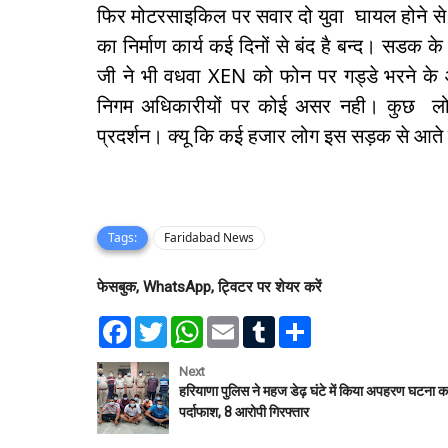
फिर मोटरसाइकिल पर सवार दो युवा घायल होने से
का निर्माण कार्य कई दिनों से बंद है बन्द। सडक के 
जी ने भी वधवा XEN को फोन पर गड्डे भरने के 
निगम अधिकारीयों पर कोई असर नही। कुछ लोगो
प्रदर्शन। क्यू कि कई हजार लोग इस सड़क से आते ज
Tags:
Faridabad News
फेसबुक, WhatsApp, ट्विटर पर शेयर करें
F
T
W
E
T
S
a
w
h
m
u
h
c
i
a
a
m
a
e
t
t
i
b
r
Next
b
t
s
l
l
e
हरियाणा पुलिस ने महज डेढ़ घंटे में किया अपहरण घटना क
o
e
A
r
पर्दाफाश, 8 आरोपी गिरफ्तार
o
r
p
k
p