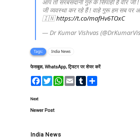
आप तो सरबंसदानी गुरु के सिपाही हैं वीर जी 
जी व्यवस्था कर रहे हैं ! वाहे गुरू हम सब प
🇮🇳
https://t.co/mafHv6TOxC
— Dr Kumar Vishvas (@DrKumarVi
Tags:
India News
फेसबुक, WhatsApp, ट्विटर पर शेयर करें
F
T
W
E
T
S
a
w
h
m
u
h
c
i
a
a
m
a
e
t
t
i
b
r
b
t
s
l
l
e
Next
o
e
A
r
o
r
p
Newer Post
k
p
India News