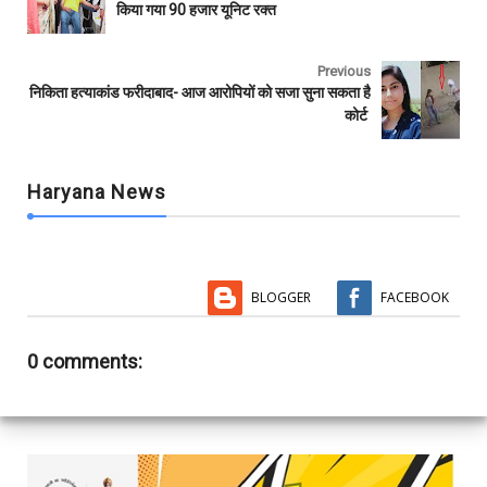
o
e
A
r
किया गया 90 हजार यूनिट रक्त
o
r
p
k
p
Previous
निकिता हत्याकांड फरीदाबाद- आज आरोपियों को सजा सुना सकता है
कोर्ट
Haryana News
BLOGGER
FACEBOOK
0 comments: