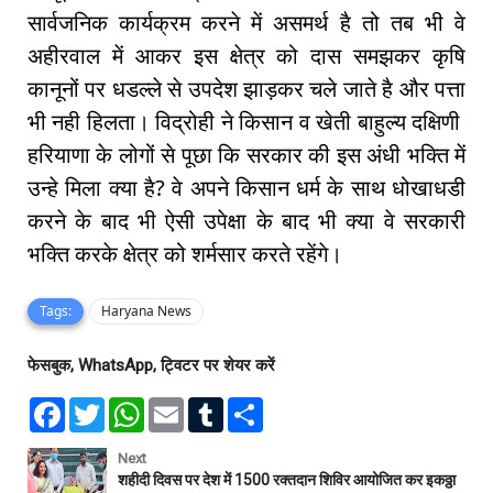
सार्वजनिक कार्यक्रम करने में असमर्थ है तो तब भी वे
अहीरवाल में आकर इस क्षेत्र को दास समझकर कृषि
कानूनों पर धडल्ले से उपदेश झाड़कर चले जाते है और पत्ता
भी नही हिलता। विद्रोही ने किसान व खेती बाहुल्य दक्षिणी
हरियाणा के लोगों से पूछा कि सरकार की इस अंधी भक्ति में
उन्हे मिला क्या है? वे अपने किसान धर्म के साथ धोखाधडी
करने के बाद भी ऐसी उपेक्षा के बाद भी क्या वे सरकारी
भक्ति करके क्षेत्र को शर्मसार करते रहेंगे।
Tags:
Haryana News
फेसबुक, WhatsApp, ट्विटर पर शेयर करें
F
T
W
E
T
S
a
w
h
m
u
h
c
i
a
a
m
a
e
t
t
i
b
r
Next
b
t
s
l
l
e
शहीदी दिवस पर देश में 1500 रक्तदान शिविर आयोजित कर इकठ्ठा