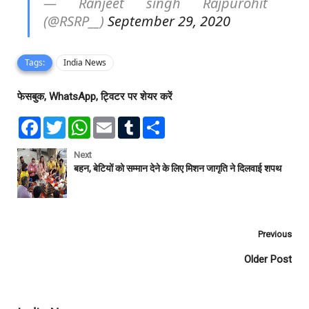
— Ranjeet singh Rajpurohit
(@RSRP__)
September 29, 2020
Tags:
India News
फेसबुक, WhatsApp, ट्विटर पर शेयर करें
F
T
W
E
T
S
a
w
h
m
u
h
c
i
a
a
m
a
e
t
t
i
b
r
Next
b
t
s
l
l
e
बहन, बेटियों को सम्मान देने के लिए मिशन जागृति ने दिलवाई शपथ
o
e
A
r
o
r
p
k
p
Previous
Older Post