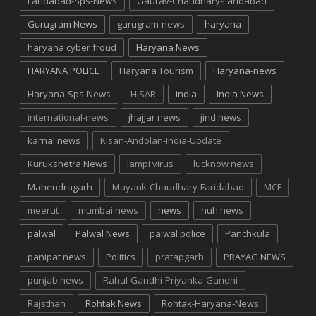
Faridabad-Sps-News
Gaurav-Chaudhary-Faridabad
Gurugram News
gurugram-news
haryana
haryana cyber froud
Haryana News
HARYANA POLICE
Haryana Tourism
Haryana-news
Haryana-Sps-News
HISAR
india
India News
international-news
jhajjar news
jind news
karnal news
Kisan-Andolan-India-Update
Kurukshetra News
lampi virus
lucknow news
Mahendragarh
Mayank-Chaudhary-Faridabad
MCF
meerut
mumbai news
news
nuh news
palwal
Palwal News
palwal police
Panchkula
panipat news
Politics
pratapgarh
PRAYAG NEWS
punjab news
Rahul-Gandhi-Priyanka-Gandhi
Rajsthan
Rohtak News
Rohtak-Haryana-News