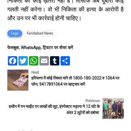
निकिता को कोई ख़तरा नहीं है। तौसीफ अब दुबारा कोई
गलती नहीं करेगा। वो भी निकिता की हत्या के आरोपी है
और उन पर भी कार्रवाई होनी चाहिए।
Tags:
Faridabad News
फेसबुक, WhatsApp, ट्विटर पर शेयर करें
F
T
W
E
T
S
a
w
h
m
u
h
c
i
a
a
m
a
e
t
t
i
b
r
Next
b
t
s
l
l
e
हरियाणा में कोई रिश्वत मांगे तो 1800-180-2022 व 1064 पर
o
e
A
r
फोन, 9417891064 पर व्हाट्सप करें
o
r
p
k
p
Previous
हथीन में गन प्वाईंट पर लाखों की लूट, इंस्पेक्टर भड़ाना ने 12 घंटे के
अंदर 2 लुटेरों को दबोचा