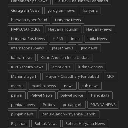
Faridabad-Sps-News
Gaurav-Chaudhary-Faridabad
Gurugram News
gurugram-news
haryana
haryana cyber froud
Haryana News
HARYANA POLICE
Haryana Tourism
Haryana-news
Haryana-Sps-News
HISAR
india
India News
international-news
jhajjar news
jind news
karnal news
Kisan-Andolan-India-Update
Kurukshetra News
lampi virus
lucknow news
Mahendragarh
Mayank-Chaudhary-Faridabad
MCF
meerut
mumbai news
news
nuh news
palwal
Palwal News
palwal police
Panchkula
panipat news
Politics
pratapgarh
PRAYAG NEWS
punjab news
Rahul-Gandhi-Priyanka-Gandhi
Rajsthan
Rohtak News
Rohtak-Haryana-News