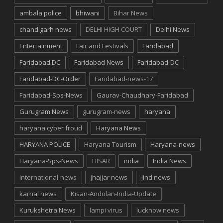
ambala police
bhiwani
Bihar News
chandigarh news
DELHI HIGH COURT
Delhi News
Entertainment
Fair and Festivals
Faridabad
Faridabad DC
Faridabad News
Faridabad-DC
Faridabad-DC-Order
Faridabad-news-17
Faridabad-Sps-News
Gaurav-Chaudhary-Faridabad
Gurugram News
gurugram-news
haryana
haryana cyber froud
Haryana News
HARYANA POLICE
Haryana Tourism
Haryana-news
Haryana-Sps-News
HISAR
india
India News
international-news
jhajjar news
jind news
karnal news
Kisan-Andolan-India-Update
Kurukshetra News
lampi virus
lucknow news