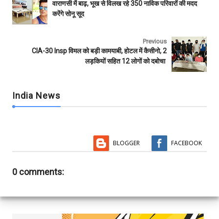
b
t
s
l
l
e
वाराणसी में बाढ़, भूख से विलख रहे 350 नाविक परिवारों की मदद
o
e
A
r
करेंगे सोनू सूद
o
r
p
k
p
Previous
CIA-30 Insp विमल को बड़ी कामयाबी, होटल में कैसीनो, 2
लड़कियों सहित 12 लोगों को दबोचा
India News
BLOGGER
FACEBOOK
0 comments: