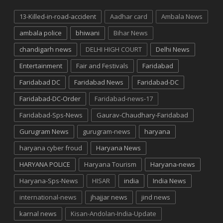
13-Killed-in-road-accident
Aadhar card
Ambala News
ambala police
bhiwani
Bihar News
chandigarh news
DELHI HIGH COURT
Delhi News
Entertainment
Fair and Festivals
Faridabad
Faridabad DC
Faridabad News
Faridabad-DC
Faridabad-DC-Order
Faridabad-news-17
Faridabad-Sps-News
Gaurav-Chaudhary-Faridabad
Gurugram News
gurugram-news
haryana
haryana cyber froud
Haryana News
HARYANA POLICE
Haryana Tourism
Haryana-news
Haryana-Sps-News
HISAR
india
India News
international-news
jhajjar news
jind news
karnal news
Kisan-Andolan-India-Update