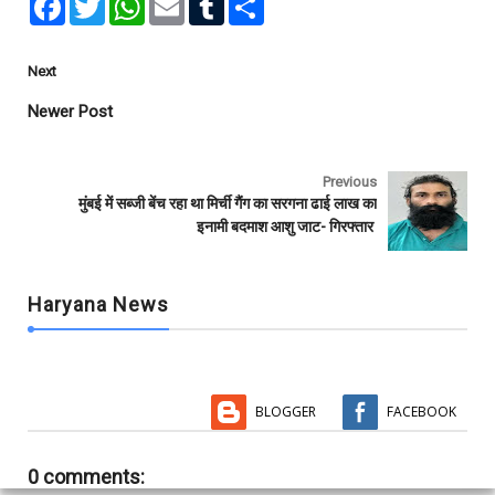
a
w
h
m
u
h
c
i
a
a
m
a
e
t
t
i
b
r
b
t
s
l
l
e
Next
o
e
A
r
o
r
p
Newer Post
k
p
Previous
मुंबई में सब्जी बेंच रहा था मिर्ची गैंग का सरगना ढाई लाख का
इनामी बदमाश आशु जाट- गिरफ्तार
Haryana News
BLOGGER
FACEBOOK
0 comments: