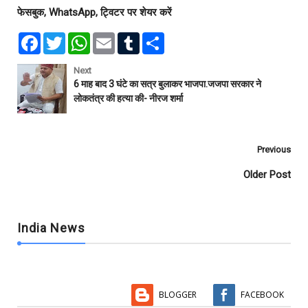
फेसबुक, WhatsApp, ट्विटर पर शेयर करें
F
T
W
E
T
S
a
w
h
m
u
h
c
i
a
a
m
a
e
t
t
i
b
r
Next
b
t
s
l
l
e
6 माह बाद 3 घंटे का सत्र बुलाकर भाजपा.जजपा सरकार ने
o
e
A
r
लोकतंत्र की हत्या की- नीरज शर्मा
o
r
p
k
p
Previous
Older Post
India News
BLOGGER
FACEBOOK