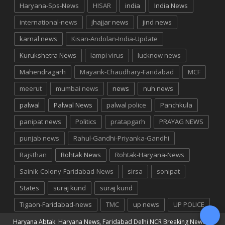
Haryana-Sps-News
HISAR
india
India News
international-news
jhajjar news
jind news
karnal news
Kisan-Andolan-India-Update
Kurukshetra News
lampi virus
lucknow news
Mahendragarh
Mayank-Chaudhary-Faridabad
MCF
meerut
mumbai news
news
nuh news
palwal
Palwal News
palwal police
Panchkula
panipat news
Politics
pratapgarh
PRAYAG NEWS
punjab news
Rahul-Gandhi-Priyanka-Gandhi
Rajsthan
Rohtak News
Rohtak-Haryana-News
Sainik-Colony-Faridabad-News
sirsa
sonipat
States
suraj kund
suraj kund
Tigaon-Faridabad-news
TMC
up news
UP POLICE
Haryana Abtak: Haryana News, Faridabad Delhi NCR Breaking News
©