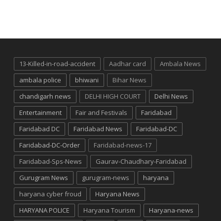
13-Killed-in-road-accident
Aadhar card
Ambala News
ambala police
bhiwani
Bihar News
chandigarh news
DELHI HIGH COURT
Delhi News
Entertainment
Fair and Festivals
Faridabad
Faridabad DC
Faridabad News
Faridabad-DC
Faridabad-DC-Order
Faridabad-news-17
Faridabad-Sps-News
Gaurav-Chaudhary-Faridabad
Gurugram News
gurugram-news
haryana
haryana cyber froud
Haryana News
HARYANA POLICE
Haryana Tourism
Haryana-news