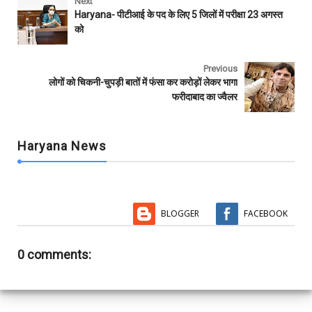
e
t
t
i
b
r
Next
b
t
s
l
l
e
Haryana- पीटीआई के पद के लिए 5 जिलों में परीक्षा 23 अगस्त
o
e
A
r
को
o
r
p
k
p
Previous
लोगों को चिकनी-चुपड़ी बातों में फंसा कर करोड़ों लेकर भागा
फरीदाबाद का ज्वैलर
Haryana News
BLOGGER
FACEBOOK
0 comments: