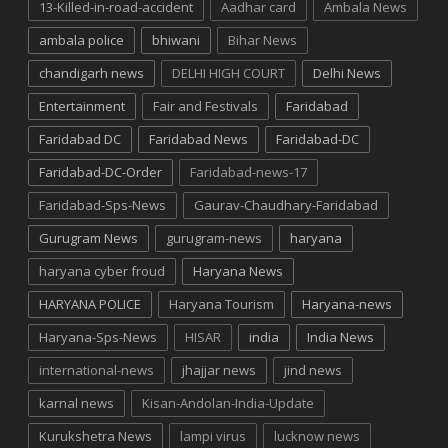
13-Killed-in-road-accident
Aadhar card
Ambala News
ambala police
bhiwani
Bihar News
chandigarh news
DELHI HIGH COURT
Delhi News
Entertainment
Fair and Festivals
Faridabad
Faridabad DC
Faridabad News
Faridabad-DC
Faridabad-DC-Order
Faridabad-news-17
Faridabad-Sps-News
Gaurav-Chaudhary-Faridabad
Gurugram News
gurugram-news
haryana
haryana cyber froud
Haryana News
HARYANA POLICE
Haryana Tourism
Haryana-news
Haryana-Sps-News
HISAR
india
India News
international-news
jhajjar news
jind news
karnal news
Kisan-Andolan-India-Update
Kurukshetra News
lampi virus
lucknow news