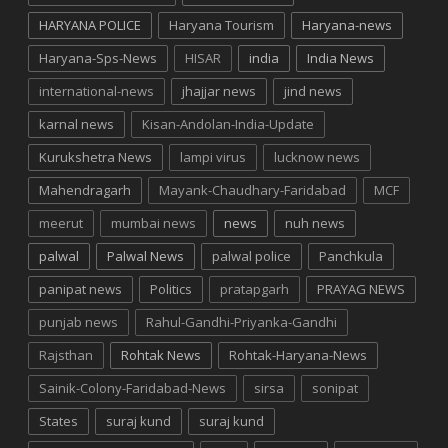
HARYANA POLICE
Haryana Tourism
Haryana-news
Haryana-Sps-News
HISAR
india
India News
international-news
jhajjar news
jind news
karnal news
Kisan-Andolan-India-Update
Kurukshetra News
lampi virus
lucknow news
Mahendragarh
Mayank-Chaudhary-Faridabad
MCF
meerut
mumbai news
news
nuh news
palwal
Palwal News
palwal police
Panchkula
panipat news
Politics
pratapgarh
PRAYAG NEWS
punjab news
Rahul-Gandhi-Priyanka-Gandhi
Rajsthan
Rohtak News
Rohtak-Haryana-News
Sainik-Colony-Faridabad-News
sirsa
sonipat
States
suraj kund
suraj kund