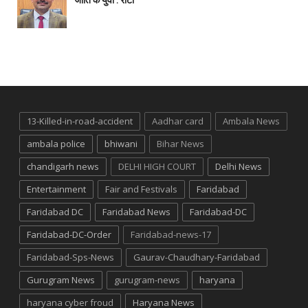
जाति के युवा : रीटा
13-Killed-in-road-accident
Aadhar card
Ambala News
ambala police
bhiwani
Bihar News
chandigarh news
DELHI HIGH COURT
Delhi News
Entertainment
Fair and Festivals
Faridabad
Faridabad DC
Faridabad News
Faridabad-DC
Faridabad-DC-Order
Faridabad-news-17
Faridabad-Sps-News
Gaurav-Chaudhary-Faridabad
Gurugram News
gurugram-news
haryana
haryana cyber froud
Haryana News