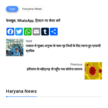
Tags:
Haryana News
फेसबुक, WhatsApp, ट्विटर पर शेयर करें
F
T
W
E
T
S
a
w
h
m
u
h
c
i
a
a
m
a
e
t
t
i
b
r
Next
b
t
s
l
l
e
पलवल से सुखद अनुभव के साथ गृह जिलों के लिए रवाना हुए प्रवासी
o
e
A
r
श्रमिक
o
r
p
k
p
Previous
हरियाणा के महेंद्रगढ़ भी पहुँच गया कोरोना वायरस
Haryana News