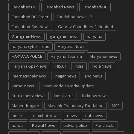
Faridabad DC
Faridabad News
Faridabad-DC
Faridabad-DC-Order
Faridabad-news-17
Faridabad-Sps-News
Gaurav-Chaudhary-Faridabad
Gurugram News
gurugram-news
haryana
haryana cyber froud
Haryana News
HARYANA POLICE
Haryana Tourism
Haryana-news
Haryana-Sps-News
HISAR
india
India News
international-news
jhajjar news
jind news
karnal news
Kisan-Andolan-India-Update
Kurukshetra News
lampi virus
lucknow news
Mahendragarh
Mayank-Chaudhary-Faridabad
MCF
meerut
mumbai news
news
nuh news
palwal
Palwal News
palwal police
Panchkula