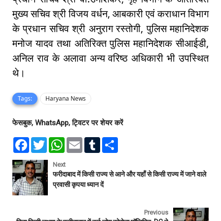
मुख्य सचिव श्री विजय वर्धन, आबकारी एवं कराधान विभाग
के प्रधान सचिव श्री अनुराग रस्तोगी, पुलिस महानिदेशक
मनोज यादव तथा अतिरिक्त पुलिस महानिदेशक सीआईडी,
अनिल राव के अलावा अन्य वरिष्ठ अधिकारी भी उपस्थित
थे।
Tags:
Haryana News
फेसबुक, WhatsApp, ट्विटर पर शेयर करें
F
T
W
E
T
S
a
w
h
m
u
h
c
i
a
a
m
a
e
t
t
i
b
r
Next
b
t
s
l
l
e
फरीदाबाद में किसी राज्य से आने और यहाँ से किसी राज्य में जाने वाले
o
e
A
r
प्रवासी कृपया ध्यान दें
o
r
p
k
p
Previous