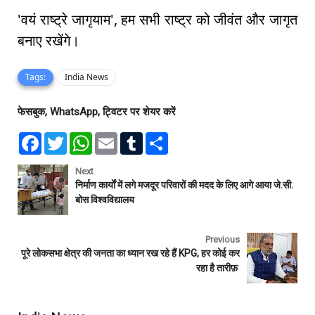
'वयं राष्ट्रे जागृयाम', हम सभी राष्ट्र को जीवंत और जागृत
बनाए रखेंगे।
Tags:
India News
फेसबुक, WhatsApp, ट्विटर पर शेयर करें
F
T
W
E
T
S
a
w
h
m
u
h
c
i
a
a
m
a
e
t
t
i
b
r
Next
b
t
s
l
l
e
निर्माण कार्याें में लगे मजदूर परिवारों की मदद के लिए आगे आया जे.सी.
o
e
A
r
बोस विश्वविद्यालय
o
r
p
k
p
Previous
पूरे लोकसभा क्षेत्र की जनता का ध्यान रख रहे हैं KPG, हर कोई कर
रहा है तारीफ़