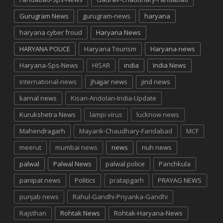
Gurugram News
gurugram-news
haryana
haryana cyber froud
Haryana News
HARYANA POLICE
Haryana Tourism
Haryana-news
Haryana-Sps-News
HISAR
india
India News
international-news
jhajjar news
jind news
karnal news
Kisan-Andolan-India-Update
Kurukshetra News
lampi virus
lucknow news
Mahendragarh
Mayank-Chaudhary-Faridabad
MCF
meerut
mumbai news
news
nuh news
palwal
Palwal News
palwal police
Panchkula
panipat news
Politics
pratapgarh
PRAYAG NEWS
punjab news
Rahul-Gandhi-Priyanka-Gandhi
Rajsthan
Rohtak News
Rohtak-Haryana-News